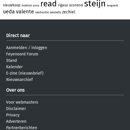
steijn
read
scorend
nieuwkoop
rigaux
ouaissa
tengstedt
persie
ueda
valente
zechiel
wessels
vanhoutte
Direct naar
Aanmelden
/
inloggen
Feyenoord Forum
Stand
Kalender
E-zine (nieuwsbrief)
Nieuwsarchief
Over ons
Voor webmasters
Disclaimer
Privacy
Adverteren
Partnerberichten