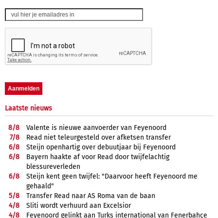
Laatste nieuws
8/
8
Valente is nieuwe aanvoerder van Feyenoord
7/
8
Read niet teleurgesteld over afketsen transfer
6/
8
Steijn openhartig over debuutjaar bij Feyenoord
6/
8
Bayern haakte af voor Read door twijfelachtig
blessureverleden
6/
8
Steijn kent geen twijfel: "Daarvoor heeft Feyenoord me
gehaald"
5/
8
Transfer Read naar AS Roma van de baan
4/
8
Sliti wordt verhuurd aan Excelsior
4/
8
Feyenoord gelinkt aan Turks international van Fenerbahçe