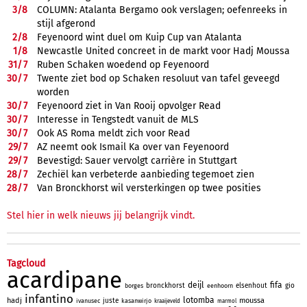
3/
8
COLUMN: Atalanta Bergamo ook verslagen; oefenreeks in
stijl afgerond
2/
8
Feyenoord wint duel om Kuip Cup van Atalanta
1/
8
Newcastle United concreet in de markt voor Hadj Moussa
31/
7
Ruben Schaken woedend op Feyenoord
30/
7
Twente ziet bod op Schaken resoluut van tafel geveegd
worden
30/
7
Feyenoord ziet in Van Rooij opvolger Read
30/
7
Interesse in Tengstedt vanuit de MLS
30/
7
Ook AS Roma meldt zich voor Read
29/
7
AZ neemt ook Ismail Ka over van Feyenoord
29/
7
Bevestigd: Sauer vervolgt carrière in Stuttgart
28/
7
Zechiël kan verbeterde aanbieding tegemoet zien
28/
7
Van Bronckhorst wil versterkingen op twee posities
Stel hier in welk nieuws jij belangrijk vindt.
Tagcloud
acardipane
deijl
fifa
bronckhorst
elsenhout
gio
borges
eenhoorn
infantino
lotomba
hadj
moussa
juste
ivanusec
kasanwirjo
kraaijeveld
marmol