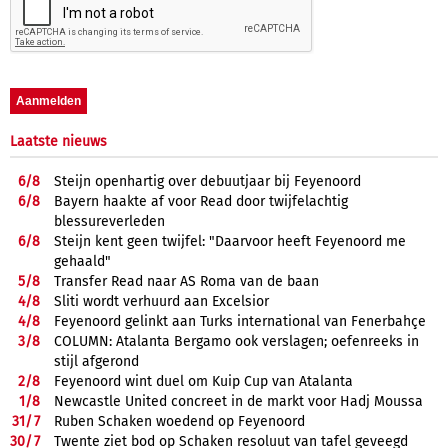
Laatste nieuws
6/
8
Steijn openhartig over debuutjaar bij Feyenoord
6/
8
Bayern haakte af voor Read door twijfelachtig
blessureverleden
6/
8
Steijn kent geen twijfel: "Daarvoor heeft Feyenoord me
gehaald"
5/
8
Transfer Read naar AS Roma van de baan
4/
8
Sliti wordt verhuurd aan Excelsior
4/
8
Feyenoord gelinkt aan Turks international van Fenerbahçe
3/
8
COLUMN: Atalanta Bergamo ook verslagen; oefenreeks in
stijl afgerond
2/
8
Feyenoord wint duel om Kuip Cup van Atalanta
1/
8
Newcastle United concreet in de markt voor Hadj Moussa
31/
7
Ruben Schaken woedend op Feyenoord
30/
7
Twente ziet bod op Schaken resoluut van tafel geveegd