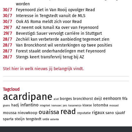
worden
30/
7
Feyenoord ziet in Van Rooij opvolger Read
30/
7
Interesse in Tengstedt vanuit de MLS
30/
7
Ook AS Roma meldt zich voor Read
29/
7
AZ neemt ook Ismail Ka over van Feyenoord
29/
7
Bevestigd: Sauer vervolgt carrière in Stuttgart
28/
7
Zechiël kan verbeterde aanbieding tegemoet zien
28/
7
Van Bronckhorst wil versterkingen op twee posities
28/
7
Forest staakt onderhandelingen met Feyenoord
28/
7
Stengs keert transfervrij terug bij AZ
Stel hier in welk nieuws jij belangrijk vindt.
Tagcloud
acardipane
eenhoorn
borges
deijl
bronckhorst
fifa
aivd
infantino
hadj
lotomba
kloese
ivanusec
kasanwirjo
mossad
givairo
integriteit
jans
read
ouaissa
rigaux
moussa
nieuwkoop
sano
sjaakf
reputatie
steijn
sparta
tengstedt
ueda
valente