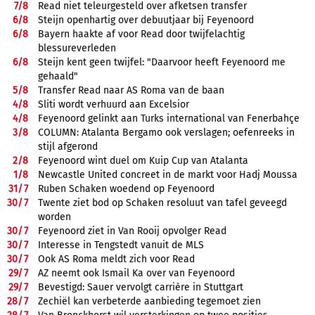
7/
8
Read niet teleurgesteld over afketsen transfer
6/
8
Steijn openhartig over debuutjaar bij Feyenoord
6/
8
Bayern haakte af voor Read door twijfelachtig
blessureverleden
6/
8
Steijn kent geen twijfel: "Daarvoor heeft Feyenoord me
gehaald"
5/
8
Transfer Read naar AS Roma van de baan
4/
8
Sliti wordt verhuurd aan Excelsior
4/
8
Feyenoord gelinkt aan Turks international van Fenerbahçe
3/
8
COLUMN: Atalanta Bergamo ook verslagen; oefenreeks in
stijl afgerond
2/
8
Feyenoord wint duel om Kuip Cup van Atalanta
1/
8
Newcastle United concreet in de markt voor Hadj Moussa
31/
7
Ruben Schaken woedend op Feyenoord
30/
7
Twente ziet bod op Schaken resoluut van tafel geveegd
worden
30/
7
Feyenoord ziet in Van Rooij opvolger Read
30/
7
Interesse in Tengstedt vanuit de MLS
30/
7
Ook AS Roma meldt zich voor Read
29/
7
AZ neemt ook Ismail Ka over van Feyenoord
29/
7
Bevestigd: Sauer vervolgt carrière in Stuttgart
28/
7
Zechiël kan verbeterde aanbieding tegemoet zien