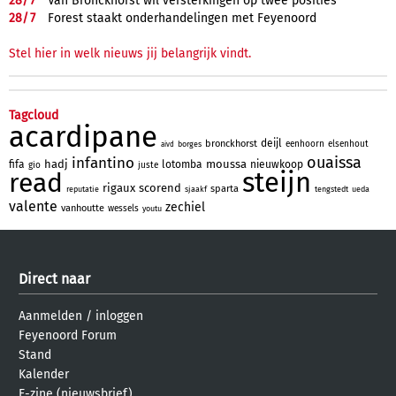
28/
7
Van Bronckhorst wil versterkingen op twee posities
28/
7
Forest staakt onderhandelingen met Feyenoord
Stel hier in welk nieuws jij belangrijk vindt.
Tagcloud
acardipane
deijl
bronckhorst
eenhoorn
elsenhout
borges
aivd
ouaissa
infantino
hadj
moussa
fifa
lotomba
nieuwkoop
gio
juste
steijn
read
rigaux
scorend
sparta
reputatie
sjaakf
tengstedt
ueda
valente
zechiel
vanhoutte
wessels
youtu
Direct naar
Aanmelden
/
inloggen
Feyenoord Forum
Stand
Kalender
E-zine (nieuwsbrief)