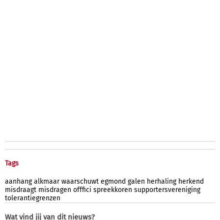
Tags
aanhang
alkmaar
waarschuwt
egmond
galen
herhaling
herkend
misdraagt
misdragen
offfici
spreekkoren
supportersvereniging
tolerantiegrenzen
Wat vind jij van dit nieuws?