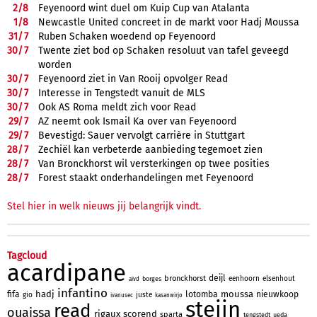
2/
8
Feyenoord wint duel om Kuip Cup van Atalanta
1/
8
Newcastle United concreet in de markt voor Hadj Moussa
31/
7
Ruben Schaken woedend op Feyenoord
30/
7
Twente ziet bod op Schaken resoluut van tafel geveegd
worden
30/
7
Feyenoord ziet in Van Rooij opvolger Read
30/
7
Interesse in Tengstedt vanuit de MLS
30/
7
Ook AS Roma meldt zich voor Read
29/
7
AZ neemt ook Ismail Ka over van Feyenoord
29/
7
Bevestigd: Sauer vervolgt carrière in Stuttgart
28/
7
Zechiël kan verbeterde aanbieding tegemoet zien
28/
7
Van Bronckhorst wil versterkingen op twee posities
28/
7
Forest staakt onderhandelingen met Feyenoord
Stel hier in welk nieuws jij belangrijk vindt.
Tagcloud
acardipane
deijl
bronckhorst
eenhoorn
elsenhout
borges
aivd
infantino
hadj
moussa
fifa
lotomba
nieuwkoop
gio
juste
ivanusec
kasanwirjo
steijn
read
ouaissa
rigaux
scorend
sparta
tengstedt
ueda