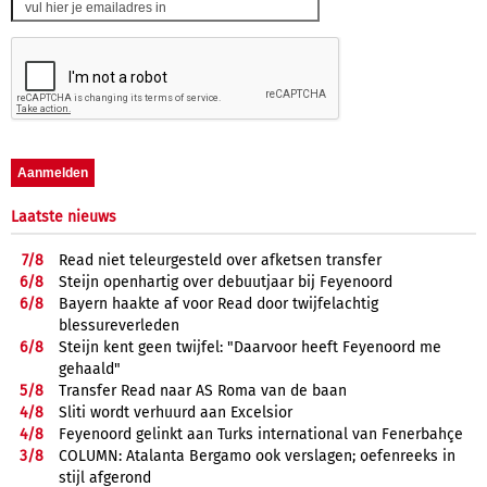
Laatste nieuws
7/
8
Read niet teleurgesteld over afketsen transfer
6/
8
Steijn openhartig over debuutjaar bij Feyenoord
6/
8
Bayern haakte af voor Read door twijfelachtig
blessureverleden
6/
8
Steijn kent geen twijfel: "Daarvoor heeft Feyenoord me
gehaald"
5/
8
Transfer Read naar AS Roma van de baan
4/
8
Sliti wordt verhuurd aan Excelsior
4/
8
Feyenoord gelinkt aan Turks international van Fenerbahçe
3/
8
COLUMN: Atalanta Bergamo ook verslagen; oefenreeks in
stijl afgerond