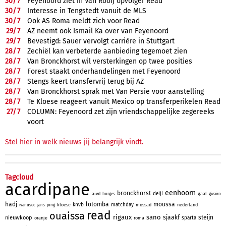
30/
7
Feyenoord ziet in Van Rooij opvolger Read
30/
7
Interesse in Tengstedt vanuit de MLS
30/
7
Ook AS Roma meldt zich voor Read
29/
7
AZ neemt ook Ismail Ka over van Feyenoord
29/
7
Bevestigd: Sauer vervolgt carrière in Stuttgart
28/
7
Zechiël kan verbeterde aanbieding tegemoet zien
28/
7
Van Bronckhorst wil versterkingen op twee posities
28/
7
Forest staakt onderhandelingen met Feyenoord
28/
7
Stengs keert transfervrij terug bij AZ
28/
7
Van Bronckhorst sprak met Van Persie voor aanstelling
28/
7
Te Kloese reageert vanuit Mexico op transferperikelen Read
27/
7
COLUMN: Feyenoord zet zijn vriendschappelijke zegereeks
voort
Stel hier in welk nieuws jij belangrijk vindt.
Tagcloud
acardipane
eenhoorn
bronckhorst
deijl
aivd
gaal
borges
givairo
hadj
lotomba
moussa
knvb
matchday
kloese
mossad
nederland
ivanusec
jans
jong
read
ouaissa
rigaux
sano
sjaakf
steijn
nieuwkoop
sparta
oranje
roma