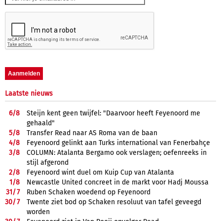
Laatste nieuws
6/
8
Steijn kent geen twijfel: "Daarvoor heeft Feyenoord me
gehaald"
5/
8
Transfer Read naar AS Roma van de baan
4/
8
Feyenoord gelinkt aan Turks international van Fenerbahçe
3/
8
COLUMN: Atalanta Bergamo ook verslagen; oefenreeks in
stijl afgerond
2/
8
Feyenoord wint duel om Kuip Cup van Atalanta
1/
8
Newcastle United concreet in de markt voor Hadj Moussa
31/
7
Ruben Schaken woedend op Feyenoord
30/
7
Twente ziet bod op Schaken resoluut van tafel geveegd
worden