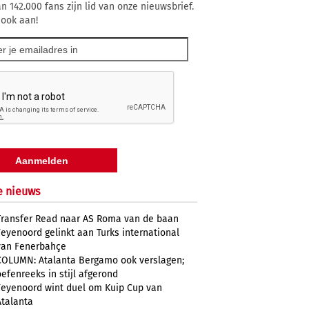
n 142.000 fans zijn lid van onze nieuwsbrief.
 ook aan!
e nieuws
Transfer Read naar AS Roma van de baan
Feyenoord gelinkt aan Turks international
van Fenerbahçe
COLUMN: Atalanta Bergamo ook verslagen;
oefenreeks in stijl afgerond
Feyenoord wint duel om Kuip Cup van
Atalanta