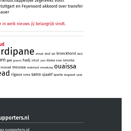
vriendschappelijke zegereeks voort
Stuttgart en Feyenoord akkoord over transfer
Sauer
r in welk nieuws jij belangrijk vindt.
ud
ardipane
bronckhorst
aivd
deijl
ahmadi
aldi
orn
hadj
gaal
intuit
kloese
lotomba
givairo
jans
knvb
ouaissa
moussa
mossad
nederland
nieuwkoop
ead
sano
rigaux
sjaakf
sparta
roma
tengstedt
ueda
upporters.nl
ax.supporters.nl