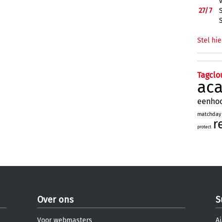
27/
7
Stel hie
Tagclo
ac
eenho
matchday
r
protect
Over ons
S
Voor webmasters
Aj