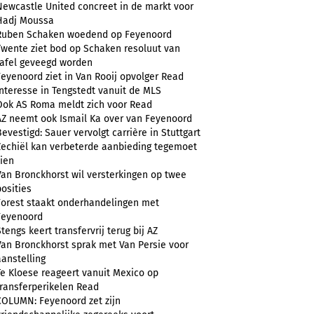
Newcastle United concreet in de markt voor
Hadj Moussa
Ruben Schaken woedend op Feyenoord
Twente ziet bod op Schaken resoluut van
tafel geveegd worden
Feyenoord ziet in Van Rooij opvolger Read
Interesse in Tengstedt vanuit de MLS
Ook AS Roma meldt zich voor Read
AZ neemt ook Ismail Ka over van Feyenoord
Bevestigd: Sauer vervolgt carrière in Stuttgart
Zechiël kan verbeterde aanbieding tegemoet
zien
Van Bronckhorst wil versterkingen op twee
posities
Forest staakt onderhandelingen met
Feyenoord
Stengs keert transfervrij terug bij AZ
Van Bronckhorst sprak met Van Persie voor
aanstelling
Te Kloese reageert vanuit Mexico op
transferperikelen Read
COLUMN: Feyenoord zet zijn