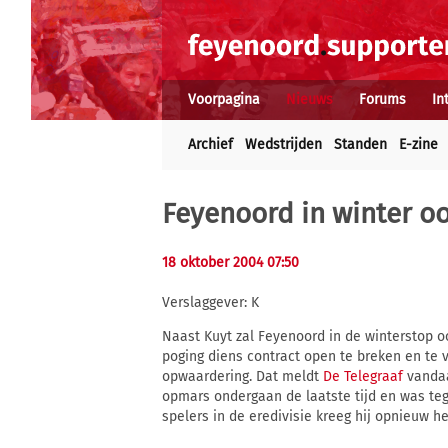
Voorpagina
Nieuws
Forums
In
Archief
Wedstrijden
Standen
E-zine
Feyenoord in winter o
18 oktober 2004 07:50
Verslaggever: K
Naast Kuyt zal Feyenoord in de winterstop o
poging diens contract open te breken en te v
opwaardering. Dat meldt
De Telegraaf
vandaa
opmars ondergaan de laatste tijd en was teg
spelers in de eredivisie kreeg hij opnieuw h