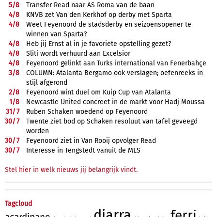
5/
8
Transfer Read naar AS Roma van de baan
4/
8
KNVB zet Van den Kerkhof op derby met Sparta
4/
8
Weet Feyenoord de stadsderby en seizoensopener te
winnen van Sparta?
4/
8
Heb jij Ernst al in je favoriete opstelling gezet?
4/
8
Sliti wordt verhuurd aan Excelsior
4/
8
Feyenoord gelinkt aan Turks international van Fenerbahçe
3/
8
COLUMN: Atalanta Bergamo ook verslagen; oefenreeks in
stijl afgerond
2/
8
Feyenoord wint duel om Kuip Cup van Atalanta
1/
8
Newcastle United concreet in de markt voor Hadj Moussa
31/
7
Ruben Schaken woedend op Feyenoord
30/
7
Twente ziet bod op Schaken resoluut van tafel geveegd
worden
30/
7
Feyenoord ziet in Van Rooij opvolger Read
30/
7
Interesse in Tengstedt vanuit de MLS
Stel hier in welk nieuws jij belangrijk vindt.
Tagcloud
diarra
ferri
acardipane