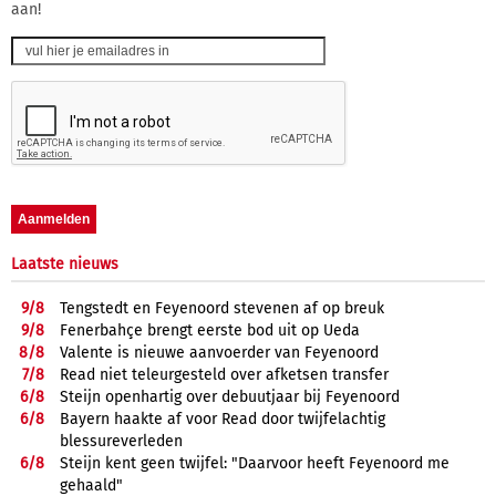
aan!
Laatste nieuws
9/
8
Tengstedt en Feyenoord stevenen af op breuk
9/
8
Fenerbahçe brengt eerste bod uit op Ueda
8/
8
Valente is nieuwe aanvoerder van Feyenoord
7/
8
Read niet teleurgesteld over afketsen transfer
6/
8
Steijn openhartig over debuutjaar bij Feyenoord
6/
8
Bayern haakte af voor Read door twijfelachtig
blessureverleden
6/
8
Steijn kent geen twijfel: "Daarvoor heeft Feyenoord me
gehaald"