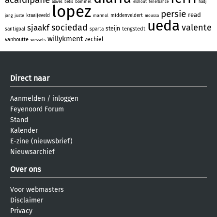
bommel
alaves
betis
elshout
fenerbahce
hadj
lopez
persie
read
kraaijeveld
middenveldert
juste
marmol
jong
moussa
ueda
sociedad
valente
sjaakf
steijn
tengstedt
santigoal
sparta
willykment
zechiel
vanhoutte
wessels
Direct naar
Aanmelden
/
inloggen
Feyenoord Forum
Stand
Kalender
E-zine (nieuwsbrief)
Nieuwsarchief
Over ons
Voor webmasters
Disclaimer
Privacy