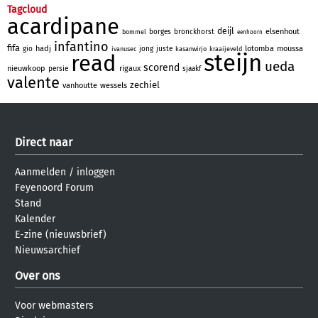
Tagcloud
acardipane
deijl
elsenhout
borges
bronckhorst
bommel
eenhoorn
infantino
fifa
hadj
lotomba
moussa
gio
jong
juste
ivanusec
kasanwirjo
kraaijeveld
steijn
read
ueda
scorend
nieuwkoop
rigaux
persie
sjaakf
valente
zechiel
vanhoutte
wessels
Direct naar
Aanmelden
/
inloggen
Feyenoord Forum
Stand
Kalender
E-zine (nieuwsbrief)
Nieuwsarchief
Over ons
Voor webmasters