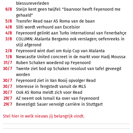
blessureverleden
6/
8
Steijn kent geen twijfel: "Daarvoor heeft Feyenoord me
gehaald"
5/
8
Transfer Read naar AS Roma van de baan
4/
8
Sliti wordt verhuurd aan Excelsior
4/
8
Feyenoord gelinkt aan Turks international van Fenerbahçe
3/
8
COLUMN: Atalanta Bergamo ook verslagen; oefenreeks in
stijl afgerond
2/
8
Feyenoord wint duel om Kuip Cup van Atalanta
1/
8
Newcastle United concreet in de markt voor Hadj Moussa
31/
7
Ruben Schaken woedend op Feyenoord
30/
7
Twente ziet bod op Schaken resoluut van tafel geveegd
worden
30/
7
Feyenoord ziet in Van Rooij opvolger Read
30/
7
Interesse in Tengstedt vanuit de MLS
30/
7
Ook AS Roma meldt zich voor Read
29/
7
AZ neemt ook Ismail Ka over van Feyenoord
29/
7
Bevestigd: Sauer vervolgt carrière in Stuttgart
Stel hier in welk nieuws jij belangrijk vindt.