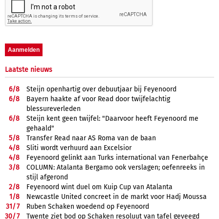
Laatste nieuws
6/
8
Steijn openhartig over debuutjaar bij Feyenoord
6/
8
Bayern haakte af voor Read door twijfelachtig
blessureverleden
6/
8
Steijn kent geen twijfel: "Daarvoor heeft Feyenoord me
gehaald"
5/
8
Transfer Read naar AS Roma van de baan
4/
8
Sliti wordt verhuurd aan Excelsior
4/
8
Feyenoord gelinkt aan Turks international van Fenerbahçe
3/
8
COLUMN: Atalanta Bergamo ook verslagen; oefenreeks in
stijl afgerond
2/
8
Feyenoord wint duel om Kuip Cup van Atalanta
1/
8
Newcastle United concreet in de markt voor Hadj Moussa
31/
7
Ruben Schaken woedend op Feyenoord
30/
7
Twente ziet bod op Schaken resoluut van tafel geveegd