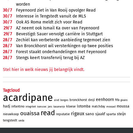
worden
30/
7
Feyenoord ziet in Van Rooij opvolger Read
30/
7
Interesse in Tengstedt vanuit de MLS
30/
7
Ook AS Roma meldt zich voor Read
29/
7
AZ neemt ook Ismail Ka over van Feyenoord
29/
7
Bevestigd: Sauer vervolgt carrière in Stuttgart
28/
7
Zechiël kan verbeterde aanbieding tegemoet zien
28/
7
Van Bronckhorst wil versterkingen op twee posities
28/
7
Forest staakt onderhandelingen met Feyenoord
28/
7
Stengs keert transfervrij terug bij AZ
Stel hier in welk nieuws jij belangrijk vindt.
Tagcloud
acardipane
eenhoorn
bronckhorst
deijl
fifa
aivd
borges
givairo
hadj
lotomba
moussa
infantino
kloese
matchday
mossad
integriteit
ivanusec
jans
kasanwirjo
read
ouaissa
rigaux
sano
sjaakf
steijn
nieuwkoop
reputatie
sparta
tengstedt
ueda