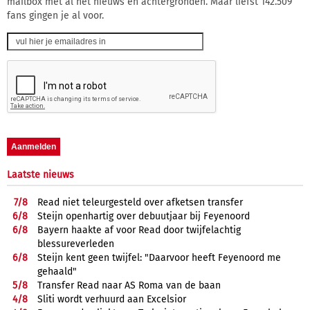
mailbox met al het nieuws en achtergronden. Maar liefst 142.509
fans gingen je al voor.
Laatste nieuws
7/
8
Read niet teleurgesteld over afketsen transfer
6/
8
Steijn openhartig over debuutjaar bij Feyenoord
6/
8
Bayern haakte af voor Read door twijfelachtig
blessureverleden
6/
8
Steijn kent geen twijfel: "Daarvoor heeft Feyenoord me
gehaald"
5/
8
Transfer Read naar AS Roma van de baan
4/
8
Sliti wordt verhuurd aan Excelsior