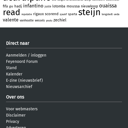
ouaissa
infantino
hadj
moussa
fifa
lotomba
nieuwkoop
gio
juste
steijn
read
rigaux
scorend
sparta
reputatie
sjaakf
tengstedt
ueda
valente
zechiel
vanhoutte
wessels
youtu
Direct naar
Aanmelden
/
inloggen
Feyenoord Forum
Stand
Kalender
E-zine (nieuwsbrief)
Nieuwsarchief
Over ons
Voor webmasters
Disclaimer
Privacy
Adverteren