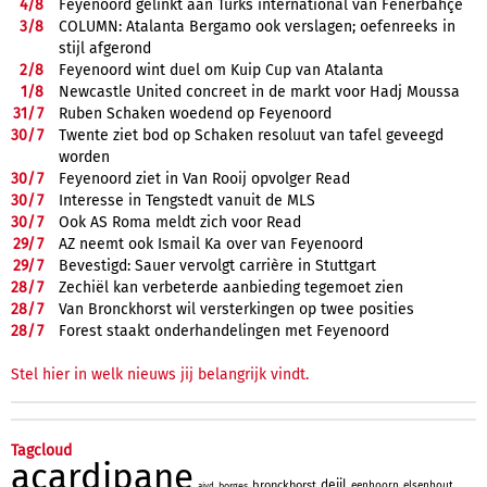
4/
8
Feyenoord gelinkt aan Turks international van Fenerbahçe
3/
8
COLUMN: Atalanta Bergamo ook verslagen; oefenreeks in
stijl afgerond
2/
8
Feyenoord wint duel om Kuip Cup van Atalanta
1/
8
Newcastle United concreet in de markt voor Hadj Moussa
31/
7
Ruben Schaken woedend op Feyenoord
30/
7
Twente ziet bod op Schaken resoluut van tafel geveegd
worden
30/
7
Feyenoord ziet in Van Rooij opvolger Read
30/
7
Interesse in Tengstedt vanuit de MLS
30/
7
Ook AS Roma meldt zich voor Read
29/
7
AZ neemt ook Ismail Ka over van Feyenoord
29/
7
Bevestigd: Sauer vervolgt carrière in Stuttgart
28/
7
Zechiël kan verbeterde aanbieding tegemoet zien
28/
7
Van Bronckhorst wil versterkingen op twee posities
28/
7
Forest staakt onderhandelingen met Feyenoord
Stel hier in welk nieuws jij belangrijk vindt.
Tagcloud
acardipane
deijl
bronckhorst
eenhoorn
elsenhout
borges
aivd