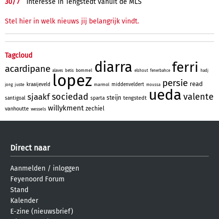
30/
7
Interesse in Tengstedt vanuit de MLS
Stel hier in welk nieuws jij belangrijk vindt.
Tagcloud
diarra
ferri
acardipane
bommel
alaves
betis
elshout
fenerbahce
hadj
lopez
persie
read
kraaijeveld
middenveldert
juste
marmol
jong
moussa
ueda
sociedad
valente
sjaakf
steijn
tengstedt
santigoal
sparta
willykment
zechiel
vanhoutte
wessels
Direct naar
Aanmelden
/
inloggen
Feyenoord Forum
Stand
Kalender
E-zine (nieuwsbrief)