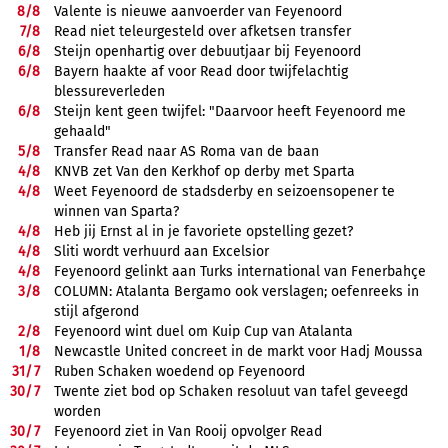
8/
8
Valente is nieuwe aanvoerder van Feyenoord
7/
8
Read niet teleurgesteld over afketsen transfer
6/
8
Steijn openhartig over debuutjaar bij Feyenoord
6/
8
Bayern haakte af voor Read door twijfelachtig
blessureverleden
6/
8
Steijn kent geen twijfel: "Daarvoor heeft Feyenoord me
gehaald"
5/
8
Transfer Read naar AS Roma van de baan
4/
8
KNVB zet Van den Kerkhof op derby met Sparta
4/
8
Weet Feyenoord de stadsderby en seizoensopener te
winnen van Sparta?
4/
8
Heb jij Ernst al in je favoriete opstelling gezet?
4/
8
Sliti wordt verhuurd aan Excelsior
4/
8
Feyenoord gelinkt aan Turks international van Fenerbahçe
3/
8
COLUMN: Atalanta Bergamo ook verslagen; oefenreeks in
stijl afgerond
2/
8
Feyenoord wint duel om Kuip Cup van Atalanta
1/
8
Newcastle United concreet in de markt voor Hadj Moussa
31/
7
Ruben Schaken woedend op Feyenoord
30/
7
Twente ziet bod op Schaken resoluut van tafel geveegd
worden
30/
7
Feyenoord ziet in Van Rooij opvolger Read