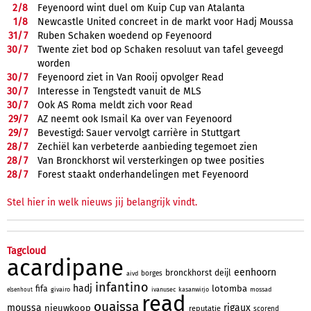
2/
8
Feyenoord wint duel om Kuip Cup van Atalanta
1/
8
Newcastle United concreet in de markt voor Hadj Moussa
31/
7
Ruben Schaken woedend op Feyenoord
30/
7
Twente ziet bod op Schaken resoluut van tafel geveegd
worden
30/
7
Feyenoord ziet in Van Rooij opvolger Read
30/
7
Interesse in Tengstedt vanuit de MLS
30/
7
Ook AS Roma meldt zich voor Read
29/
7
AZ neemt ook Ismail Ka over van Feyenoord
29/
7
Bevestigd: Sauer vervolgt carrière in Stuttgart
28/
7
Zechiël kan verbeterde aanbieding tegemoet zien
28/
7
Van Bronckhorst wil versterkingen op twee posities
28/
7
Forest staakt onderhandelingen met Feyenoord
Stel hier in welk nieuws jij belangrijk vindt.
Tagcloud
acardipane
eenhoorn
bronckhorst
deijl
borges
aivd
infantino
hadj
lotomba
fifa
givairo
ivanusec
kasanwirjo
mossad
elsenhout
read
ouaissa
moussa
rigaux
nieuwkoop
reputatie
scorend