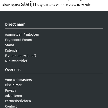
steijn
valente
zechiel
sjaakf
sparta
ueda
vanhoutte
tengstedt
Direct naar
Aanmelden
/
inloggen
Feyenoord Forum
Stand
Kalender
E-zine (nieuwsbrief)
Nieuwsarchief
Over ons
Voor webmasters
Disclaimer
Privacy
Adverteren
Partnerberichten
Contact