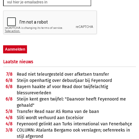
Laatste nieuws
7/
8
Read niet teleurgesteld over afketsen transfer
6/
8
Steijn openhartig over debuutjaar bij Feyenoord
6/
8
Bayern haakte af voor Read door twijfelachtig
blessureverleden
6/
8
Steijn kent geen twijfel: "Daarvoor heeft Feyenoord me
gehaald"
5/
8
Transfer Read naar AS Roma van de baan
4/
8
Sliti wordt verhuurd aan Excelsior
4/
8
Feyenoord gelinkt aan Turks international van Fenerbahçe
3/
8
COLUMN: Atalanta Bergamo ook verslagen; oefenreeks in
stijl afgerond