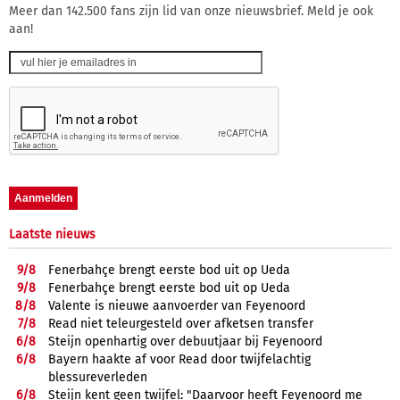
Meer dan 142.500 fans zijn lid van onze nieuwsbrief. Meld je ook
aan!
Laatste nieuws
9/
8
Fenerbahçe brengt eerste bod uit op Ueda
9/
8
Fenerbahçe brengt eerste bod uit op Ueda
8/
8
Valente is nieuwe aanvoerder van Feyenoord
7/
8
Read niet teleurgesteld over afketsen transfer
6/
8
Steijn openhartig over debuutjaar bij Feyenoord
6/
8
Bayern haakte af voor Read door twijfelachtig
blessureverleden
6/
8
Steijn kent geen twijfel: "Daarvoor heeft Feyenoord me