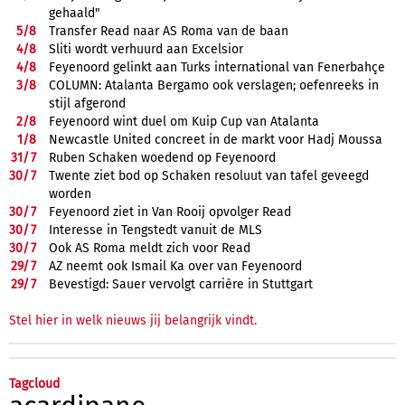
gehaald"
5/
8
Transfer Read naar AS Roma van de baan
4/
8
Sliti wordt verhuurd aan Excelsior
4/
8
Feyenoord gelinkt aan Turks international van Fenerbahçe
3/
8
COLUMN: Atalanta Bergamo ook verslagen; oefenreeks in
stijl afgerond
2/
8
Feyenoord wint duel om Kuip Cup van Atalanta
1/
8
Newcastle United concreet in de markt voor Hadj Moussa
31/
7
Ruben Schaken woedend op Feyenoord
30/
7
Twente ziet bod op Schaken resoluut van tafel geveegd
worden
30/
7
Feyenoord ziet in Van Rooij opvolger Read
30/
7
Interesse in Tengstedt vanuit de MLS
30/
7
Ook AS Roma meldt zich voor Read
29/
7
AZ neemt ook Ismail Ka over van Feyenoord
29/
7
Bevestigd: Sauer vervolgt carrière in Stuttgart
Stel hier in welk nieuws jij belangrijk vindt.
Tagcloud