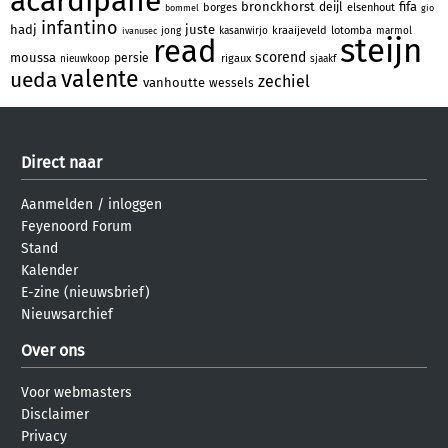
acardipane
bronckhorst
fifa
deijl
borges
elsenhout
bommel
gio
infantino
hadj
juste
kraaijeveld
lotomba
jong
kasanwirjo
marmol
ivanusec
steijn
read
scorend
moussa
persie
rigaux
nieuwkoop
sjaakf
valente
ueda
zechiel
vanhoutte
wessels
Direct naar
Aanmelden
/
inloggen
Feyenoord Forum
Stand
Kalender
E-zine (nieuwsbrief)
Nieuwsarchief
Over ons
Voor webmasters
Disclaimer
Privacy