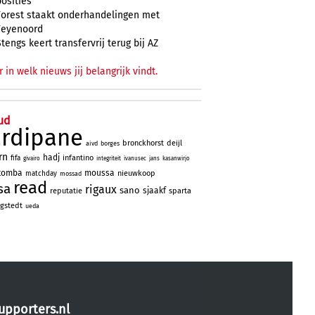
posities
Forest staakt onderhandelingen met
Feyenoord
Stengs keert transfervrij terug bij AZ
r in welk nieuws jij belangrijk vindt.
ud
ardipane
bronckhorst
deijl
aivd
borges
rn
hadj
infantino
fifa
givairo
integriteit
ivanusec
jans
kasanwirjo
tomba
moussa
nieuwkoop
matchday
mossad
read
sa
rigaux
sano
sjaakf
reputatie
sparta
gstedt
ueda
upporters.nl