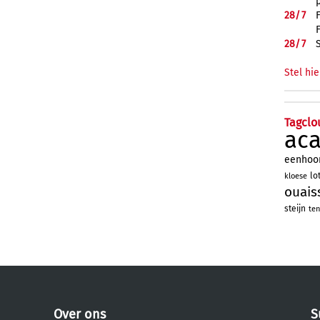
28/
7
28/
7
Stel hie
Tagclo
ac
eenhoo
lo
kloese
ouais
steijn
ten
Over ons
S