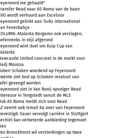
Feyenoord me gehaald"
Transfer Read naar AS Roma van de baan
Sliti wordt verhuurd aan Excelsior
Feyenoord gelinkt aan Turks international
van Fenerbahçe
COLUMN: Atalanta Bergamo ook verslagen;
oefenreeks in stijl afgerond
Feyenoord wint duel om Kuip Cup van
Atalanta
Newcastle United concreet in de markt voor
Hadj Moussa
Ruben Schaken woedend op Feyenoord
Twente ziet bod op Schaken resoluut van
tafel geveegd worden
Feyenoord ziet in Van Rooij opvolger Read
Interesse in Tengstedt vanuit de MLS
Ook AS Roma meldt zich voor Read
AZ neemt ook Ismail Ka over van Feyenoord
Bevestigd: Sauer vervolgt carrière in Stuttgart
Zechiël kan verbeterde aanbieding tegemoet
zien
Van Bronckhorst wil versterkingen op twee