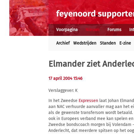
Voorpagina
Nieuws
Forums
In
Archief
Wedstrijden
Standen
E-zine
Elmander ziet Anderlec
17 april 2004 15:46
Verslaggever: K
In het Zweedse
Expressen
laat Johan Elmand
aan NAC verhuurde aanvaller mag aan het ei
als de gewenste transfersom wordt betaald. E
ook in Europees verband mee kan spelen en i
Zweedse bondscoach morgen bij Volendam - N
Anderlecht, dat meerdere spitsen op het oog