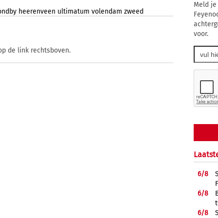
Meld je
ondby
heerenveen
ultimatum
volendam
zweed
Feyenoo
achterg
voor.
op de link rechtsboven.
Laatst
6/
8
6/
8
6/
8