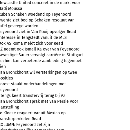
Newcastle United concreet in de markt voor
Hadj Moussa
Ruben Schaken woedend op Feyenoord
Twente ziet bod op Schaken resoluut van
tafel geveegd worden
Feyenoord ziet in Van Rooij opvolger Read
Interesse in Tengstedt vanuit de MLS
Ook AS Roma meldt zich voor Read
AZ neemt ook Ismail Ka over van Feyenoord
Bevestigd: Sauer vervolgt carrière in Stuttgart
Zechiël kan verbeterde aanbieding tegemoet
zien
Van Bronckhorst wil versterkingen op twee
posities
Forest staakt onderhandelingen met
Feyenoord
Stengs keert transfervrij terug bij AZ
Van Bronckhorst sprak met Van Persie voor
aanstelling
Te Kloese reageert vanuit Mexico op
transferperikelen Read
COLUMN: Feyenoord zet zijn