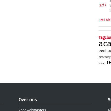
27/
7
Stel hie
Tagclo
ac
eenho
matchday
r
protect
Over ons
S
Voor webmasters
Aj