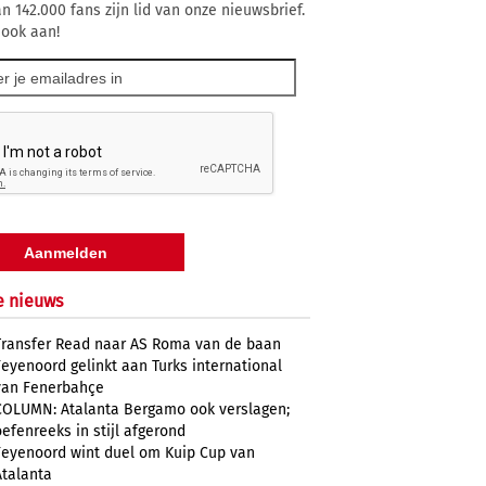
n 142.000 fans zijn lid van onze nieuwsbrief.
 ook aan!
e nieuws
Transfer Read naar AS Roma van de baan
Feyenoord gelinkt aan Turks international
van Fenerbahçe
COLUMN: Atalanta Bergamo ook verslagen;
oefenreeks in stijl afgerond
Feyenoord wint duel om Kuip Cup van
Atalanta