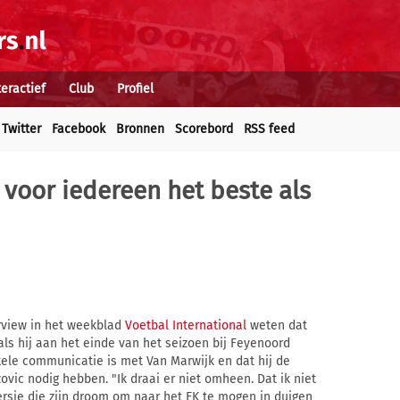
teractief
Club
Profiel
Twitter
Facebook
Bronnen
Scorebord
RSS feed
is voor iedereen het beste als
erview in het weekblad
Voetbal International
weten dat
ls hij aan het einde van het seizoen bij Feyenoord
kele communicatie is met Van Marwijk en dat hij de
ovic nodig hebben. "Ik draai er niet omheen. Dat ik niet
Persie die zijn droom om naar het EK te mogen in duigen