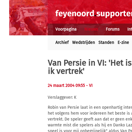
Voorpagina
Nieuws
Forums
In
Archief
Wedstrijden
Standen
E-zine
Van Persie in VI: 'Het 
ik vertrek'
24 maart 2004 09:55
- VI
Verslaggever: K
Robin van Persie laat in een openhartig int
het volgens hem voor iedereen het beste is a
vertrekt. De speler geeft aan dat er geen en
warmte mist die spelers als hij en Danko Laz
speel is voor mij onbegrijpelijk" aldus Van 