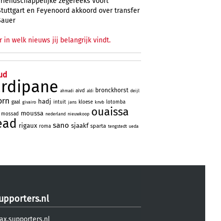
vriendschappelijke zegereeks voort
Stuttgart en Feyenoord akkoord over transfer
Sauer
r in welk nieuws jij belangrijk vindt.
ud
ardipane
bronckhorst
aivd
deijl
ahmadi
aldi
orn
hadj
gaal
intuit
kloese
lotomba
givairo
jans
knvb
ouaissa
moussa
mossad
nederland
nieuwkoop
ead
sano
rigaux
sjaakf
sparta
roma
tengstedt
ueda
upporters.nl
ax.supporters.nl