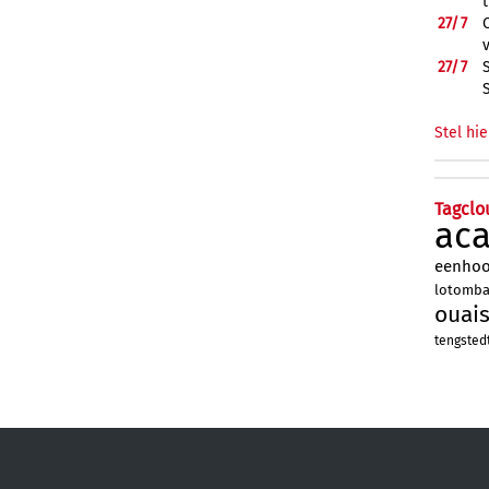
27/
7
27/
7
Stel hie
Tagclo
ac
eenho
lotomb
ouai
tengsted