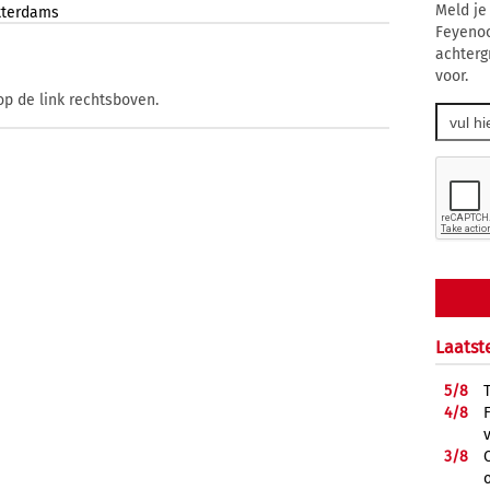
Meld je
tterdams
Feyenoo
achtergr
voor.
op de link rechtsboven.
Laatst
5/
8
4/
8
3/
8