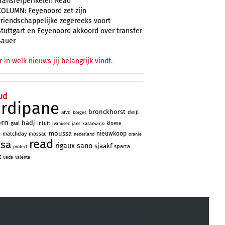
transferperikelen Read
COLUMN: Feyenoord zet zijn
vriendschappelijke zegereeks voort
Stuttgart en Feyenoord akkoord over transfer
Sauer
r in welk nieuws jij belangrijk vindt.
ud
ardipane
bronckhorst
deijl
aivd
borges
orn
hadj
gaal
intuit
kloese
ivanusec
jans
kasanwirjo
a
moussa
nieuwkoop
matchday
mossad
nederland
oranje
read
ssa
rigaux
sano
sjaakf
sparta
protect
t
ueda
valente