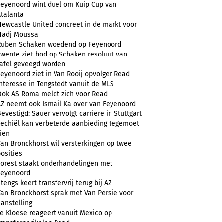
Feyenoord wint duel om Kuip Cup van
Atalanta
Newcastle United concreet in de markt voor
Hadj Moussa
Ruben Schaken woedend op Feyenoord
Twente ziet bod op Schaken resoluut van
tafel geveegd worden
Feyenoord ziet in Van Rooij opvolger Read
Interesse in Tengstedt vanuit de MLS
Ook AS Roma meldt zich voor Read
AZ neemt ook Ismail Ka over van Feyenoord
Bevestigd: Sauer vervolgt carrière in Stuttgart
Zechiël kan verbeterde aanbieding tegemoet
zien
Van Bronckhorst wil versterkingen op twee
posities
Forest staakt onderhandelingen met
Feyenoord
Stengs keert transfervrij terug bij AZ
Van Bronckhorst sprak met Van Persie voor
aanstelling
Te Kloese reageert vanuit Mexico op