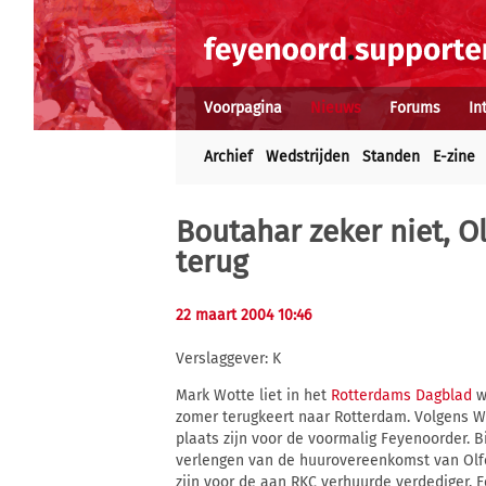
Voorpagina
Nieuws
Forums
In
Archief
Wedstrijden
Standen
E-zine
Boutahar zeker niet, Ol
terug
22 maart 2004 10:46
Verslaggever: K
Mark Wotte liet in het
Rotterdams Dagblad
w
zomer terugkeert naar Rotterdam. Volgens Wo
plaats zijn voor de voormalig Feyenoorder. 
verlengen van de huurovereenkomst van Olfer
zijn voor de aan RKC verhuurde verdediger. E