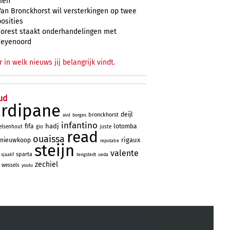
zien
Van Bronckhorst wil versterkingen op twee
posities
Forest staakt onderhandelingen met
Feyenoord
r in welk nieuws jij belangrijk vindt.
ud
ardipane
deijl
bronckhorst
borges
aivd
infantino
hadj
fifa
lotomba
elsenhout
gio
juste
read
ouaissa
rigaux
nieuwkoop
reputatie
steijn
valente
sparta
sjaakf
tengstedt
ueda
zechiel
wessels
youtu