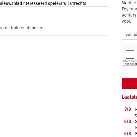
Meld je
nieuwsblad
nteresseerd
spelersruil
utrechts
Feyenoo
achterg
voor.
op de link rechtsboven.
Laatst
7/
8
6/
8
6/
8