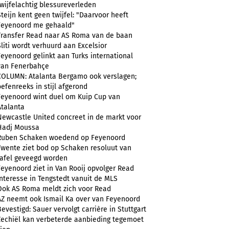
twijfelachtig blessureverleden
Steijn kent geen twijfel: "Daarvoor heeft
Feyenoord me gehaald"
Transfer Read naar AS Roma van de baan
Sliti wordt verhuurd aan Excelsior
Feyenoord gelinkt aan Turks international
van Fenerbahçe
COLUMN: Atalanta Bergamo ook verslagen;
oefenreeks in stijl afgerond
Feyenoord wint duel om Kuip Cup van
Atalanta
Newcastle United concreet in de markt voor
Hadj Moussa
Ruben Schaken woedend op Feyenoord
Twente ziet bod op Schaken resoluut van
tafel geveegd worden
Feyenoord ziet in Van Rooij opvolger Read
Interesse in Tengstedt vanuit de MLS
Ook AS Roma meldt zich voor Read
AZ neemt ook Ismail Ka over van Feyenoord
Bevestigd: Sauer vervolgt carrière in Stuttgart
Zechiël kan verbeterde aanbieding tegemoet