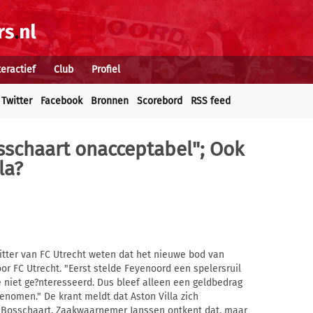
teractief
Club
Profiel
Twitter
Facebook
Bronnen
Scorebord
RSS feed
schaart onacceptabel"; Ook
la?
zitter van FC Utrecht weten dat het nieuwe bod van
r FC Utrecht. "Eerst stelde Feyenoord een spelersruil
e niet ge?nteresseerd. Dus bleef alleen een geldbedrag
enomen." De krant meldt dat Aston Villa zich
or Bosschaart. Zaakwaarnemer Janssen ontkent dat, maar