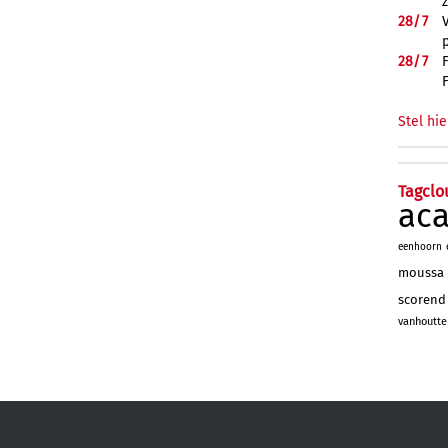
28/
7
28/
7
Stel hie
Tagclo
ac
eenhoorn
moussa
scorend
vanhoutte