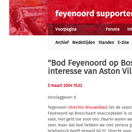
Voorpagina
Nieuws
Forums
In
Archief
Wedstrijden
Standen
E-zine
"Bod Feyenoord op Bos
interesse van Aston Vil
5 maart 2004 15:22
Verslaggever: K
Tegenover
Utrechts Nieuwsblad
liet de voor
Feyenoord op Bosschaart onacceptabel is voo
voor, met geld toe voor ons. Daarin waren w
over, maar dat bod hebben we niet serieus g
telefonisch heeft gemeld bij FC Utrecht vo