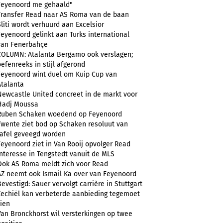
Feyenoord me gehaald"
Transfer Read naar AS Roma van de baan
Sliti wordt verhuurd aan Excelsior
Feyenoord gelinkt aan Turks international
van Fenerbahçe
COLUMN: Atalanta Bergamo ook verslagen;
oefenreeks in stijl afgerond
Feyenoord wint duel om Kuip Cup van
Atalanta
Newcastle United concreet in de markt voor
Hadj Moussa
Ruben Schaken woedend op Feyenoord
Twente ziet bod op Schaken resoluut van
tafel geveegd worden
Feyenoord ziet in Van Rooij opvolger Read
Interesse in Tengstedt vanuit de MLS
Ook AS Roma meldt zich voor Read
AZ neemt ook Ismail Ka over van Feyenoord
Bevestigd: Sauer vervolgt carrière in Stuttgart
Zechiël kan verbeterde aanbieding tegemoet
zien
Van Bronckhorst wil versterkingen op twee