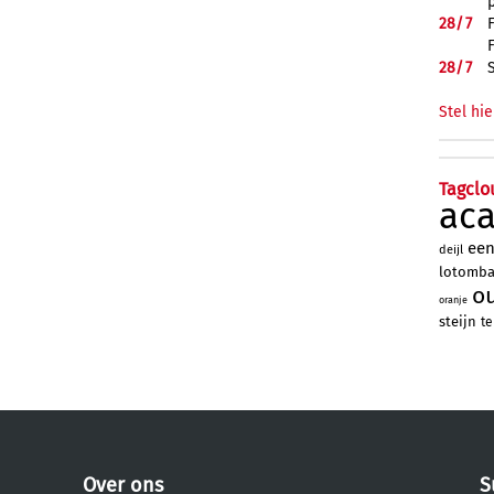
28/
7
28/
7
Stel hie
Tagclo
ac
ee
deijl
lotomb
o
oranje
steijn
te
Over ons
S