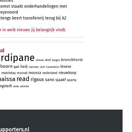
posities
Forest staakt onderhandelingen met
Feyenoord
Stengs keert transfervrij terug bij AZ
r in welk nieuws jij belangrijk vindt.
ud
ardipane
bronckhorst
aivd
borges
ahmadi
nhoorn
hadj
kloese
gaal
ivanusec
jans
kasanwirjo
a
moussa
nieuwkoop
matchday
nederland
mossad
read
uaissa
rigaux
sano
sjaakf
sparta
ngstedt
ueda
valente
upporters.nl