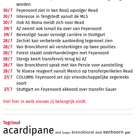
worden
30/
7
Feyenoord ziet in Van Rooij opvolger Read
30/
7
Interesse in Tengstedt vanuit de MLS
30/
7
Ook AS Roma meldt zich voor Read
29/
7
AZ neemt ook Ismail Ka over van Feyenoord
29/
7
Bevestigd: Sauer vervolgt carrière in Stuttgart
28/
7
Zechiël kan verbeterde aanbieding tegemoet zien
28/
7
Van Bronckhorst wil versterkingen op twee posities
28/
7
Forest staakt onderhandelingen met Feyenoord
28/
7
Stengs keert transfervrij terug bij AZ
28/
7
Van Bronckhorst sprak met Van Persie voor aanstelling
28/
7
Te Kloese reageert vanuit Mexico op transferperikelen Read
27/
7
COLUMN: Feyenoord zet zijn vriendschappelijke zegereeks
voort
27/
7
Stuttgart en Feyenoord akkoord over transfer Sauer
Stel hier in welk nieuws jij belangrijk vindt.
Tagcloud
acardipane
eenhoorn
bronckhorst
deijl
aivd
gaal
borges