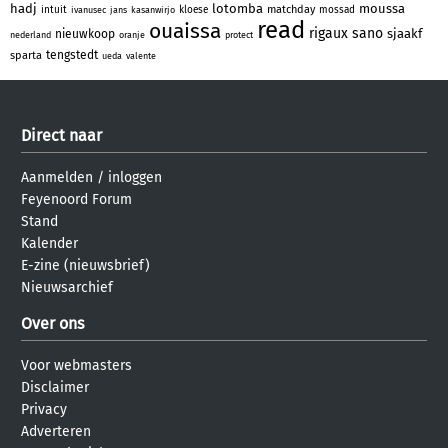
hadj
lotomba
moussa
matchday
intuit
kloese
mossad
ivanusec
jans
kasanwirjo
read
ouaissa
rigaux
sano
sjaakf
nieuwkoop
nederland
oranje
protect
tengstedt
sparta
ueda
valente
Direct naar
Aanmelden
/
inloggen
Feyenoord Forum
Stand
Kalender
E-zine (nieuwsbrief)
Nieuwsarchief
Over ons
Voor webmasters
Disclaimer
Privacy
Adverteren