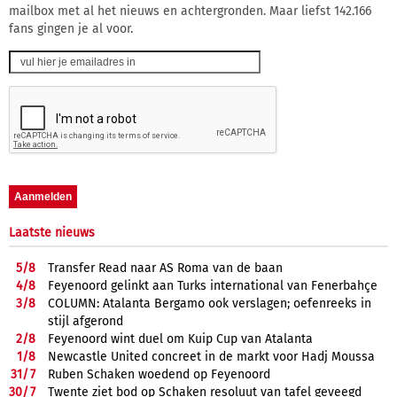
mailbox met al het nieuws en achtergronden. Maar liefst 142.166
fans gingen je al voor.
Laatste nieuws
5/
8
Transfer Read naar AS Roma van de baan
4/
8
Feyenoord gelinkt aan Turks international van Fenerbahçe
3/
8
COLUMN: Atalanta Bergamo ook verslagen; oefenreeks in
stijl afgerond
2/
8
Feyenoord wint duel om Kuip Cup van Atalanta
1/
8
Newcastle United concreet in de markt voor Hadj Moussa
31/
7
Ruben Schaken woedend op Feyenoord
30/
7
Twente ziet bod op Schaken resoluut van tafel geveegd