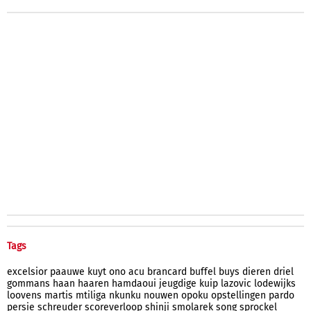
Tags
excelsior
paauwe
kuyt
ono
acu
brancard
buffel
buys
dieren
driel
gommans
haan
haaren
hamdaoui
jeugdige
kuip
lazovic
lodewijks
loovens
martis
mtiliga
nkunku
nouwen
opoku
opstellingen
pardo
persie
schreuder
scoreverloop
shinji
smolarek
song
sprockel