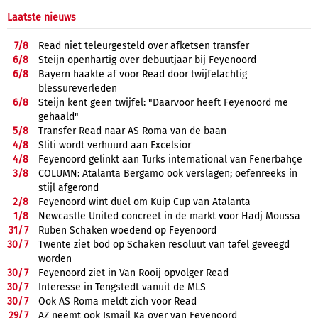
Laatste nieuws
7/
8
Read niet teleurgesteld over afketsen transfer
6/
8
Steijn openhartig over debuutjaar bij Feyenoord
6/
8
Bayern haakte af voor Read door twijfelachtig
blessureverleden
6/
8
Steijn kent geen twijfel: "Daarvoor heeft Feyenoord me
gehaald"
5/
8
Transfer Read naar AS Roma van de baan
4/
8
Sliti wordt verhuurd aan Excelsior
4/
8
Feyenoord gelinkt aan Turks international van Fenerbahçe
3/
8
COLUMN: Atalanta Bergamo ook verslagen; oefenreeks in
stijl afgerond
2/
8
Feyenoord wint duel om Kuip Cup van Atalanta
1/
8
Newcastle United concreet in de markt voor Hadj Moussa
31/
7
Ruben Schaken woedend op Feyenoord
30/
7
Twente ziet bod op Schaken resoluut van tafel geveegd
worden
30/
7
Feyenoord ziet in Van Rooij opvolger Read
30/
7
Interesse in Tengstedt vanuit de MLS
30/
7
Ook AS Roma meldt zich voor Read
29/
7
AZ neemt ook Ismail Ka over van Feyenoord