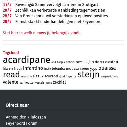
29/
7
Bevestigd: Sauer vervolgt carrière in Stuttgart
28/
7
Zechiël kan verbeterde aanbieding tegemoet zien
28/
7
Van Bronckhorst wil versterkingen op twee posities
28/
7
Forest staakt onderhandelingen met Feyenoord
Stel hier in welk nieuws jij belangrijk vindt.
Tagcloud
acardipane
deijl
bronckhorst
eenhoorn
elsenhout
borges
aivd
ouaissa
infantino
hadj
moussa
fifa
lotomba
nieuwkoop
gio
juste
steijn
read
rigaux
scorend
sparta
reputatie
sjaakf
tengstedt
ueda
valente
zechiel
vanhoutte
wessels
youtu
Direct naar
Aanmelden
/
inloggen
Feyenoord Forum