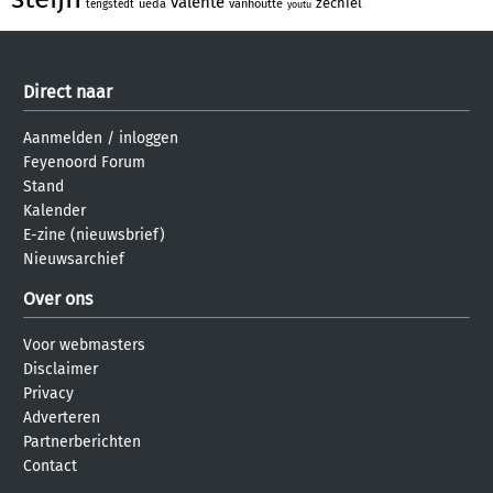
valente
zechiel
ueda
vanhoutte
tengstedt
youtu
Direct naar
Aanmelden
/
inloggen
Feyenoord Forum
Stand
Kalender
E-zine (nieuwsbrief)
Nieuwsarchief
Over ons
Voor webmasters
Disclaimer
Privacy
Adverteren
Partnerberichten
Contact