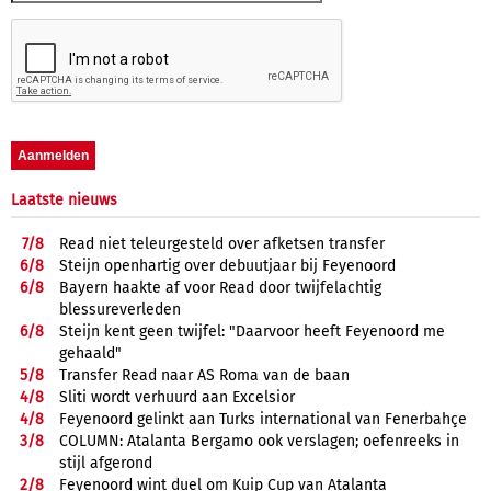
Laatste nieuws
7/
8
Read niet teleurgesteld over afketsen transfer
6/
8
Steijn openhartig over debuutjaar bij Feyenoord
6/
8
Bayern haakte af voor Read door twijfelachtig
blessureverleden
6/
8
Steijn kent geen twijfel: "Daarvoor heeft Feyenoord me
gehaald"
5/
8
Transfer Read naar AS Roma van de baan
4/
8
Sliti wordt verhuurd aan Excelsior
4/
8
Feyenoord gelinkt aan Turks international van Fenerbahçe
3/
8
COLUMN: Atalanta Bergamo ook verslagen; oefenreeks in
stijl afgerond
2/
8
Feyenoord wint duel om Kuip Cup van Atalanta