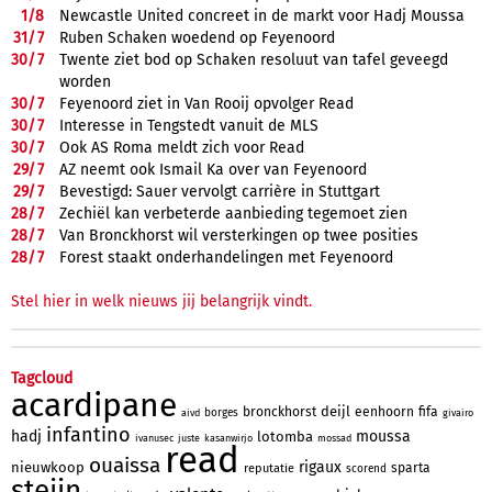
1/
8
Newcastle United concreet in de markt voor Hadj Moussa
31/
7
Ruben Schaken woedend op Feyenoord
30/
7
Twente ziet bod op Schaken resoluut van tafel geveegd
worden
30/
7
Feyenoord ziet in Van Rooij opvolger Read
30/
7
Interesse in Tengstedt vanuit de MLS
30/
7
Ook AS Roma meldt zich voor Read
29/
7
AZ neemt ook Ismail Ka over van Feyenoord
29/
7
Bevestigd: Sauer vervolgt carrière in Stuttgart
28/
7
Zechiël kan verbeterde aanbieding tegemoet zien
28/
7
Van Bronckhorst wil versterkingen op twee posities
28/
7
Forest staakt onderhandelingen met Feyenoord
Stel hier in welk nieuws jij belangrijk vindt.
Tagcloud
acardipane
deijl
bronckhorst
eenhoorn
fifa
borges
aivd
givairo
infantino
hadj
moussa
lotomba
ivanusec
juste
kasanwirjo
mossad
read
ouaissa
rigaux
nieuwkoop
sparta
reputatie
scorend
steijn