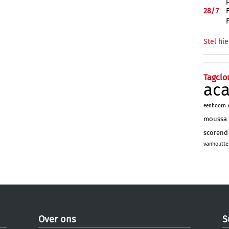
28/
7
Stel hie
Tagclo
ac
eenhoorn
moussa
scorend
vanhoutte
Over ons
S