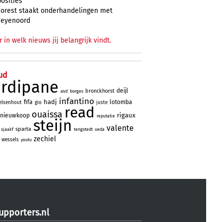
posities
Forest staakt onderhandelingen met
Feyenoord
r in welk nieuws jij belangrijk vindt.
ud
ardipane
deijl
bronckhorst
borges
aivd
infantino
hadj
fifa
lotomba
elsenhout
gio
juste
read
ouaissa
rigaux
nieuwkoop
reputatie
steijn
valente
sparta
sjaakf
tengstedt
ueda
zechiel
wessels
youtu
upporters.nl