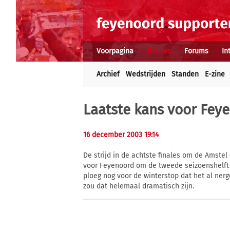
Voorpagina
Nieuws
Forums
In
Archief
Wedstrijden
Standen
E-zine
Laatste kans voor Feye
16 december 2003 19:14
De strijd in de achtste finales om de Amste
voor Feyenoord om de tweede seizoenshelft 
ploeg nog voor de winterstop dat het al nerge
zou dat helemaal dramatisch zijn.