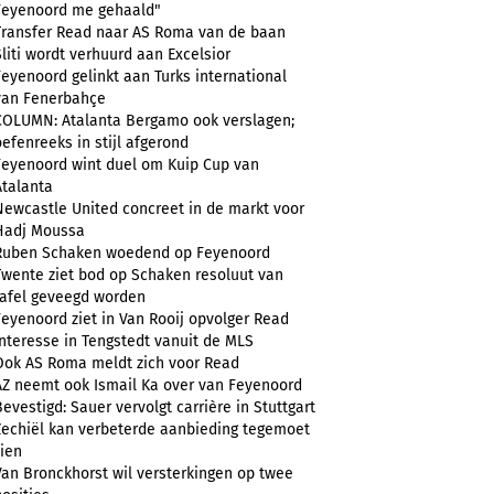
Feyenoord me gehaald"
Transfer Read naar AS Roma van de baan
Sliti wordt verhuurd aan Excelsior
Feyenoord gelinkt aan Turks international
van Fenerbahçe
COLUMN: Atalanta Bergamo ook verslagen;
oefenreeks in stijl afgerond
Feyenoord wint duel om Kuip Cup van
Atalanta
Newcastle United concreet in de markt voor
Hadj Moussa
Ruben Schaken woedend op Feyenoord
Twente ziet bod op Schaken resoluut van
tafel geveegd worden
Feyenoord ziet in Van Rooij opvolger Read
Interesse in Tengstedt vanuit de MLS
Ook AS Roma meldt zich voor Read
AZ neemt ook Ismail Ka over van Feyenoord
Bevestigd: Sauer vervolgt carrière in Stuttgart
Zechiël kan verbeterde aanbieding tegemoet
zien
Van Bronckhorst wil versterkingen op twee