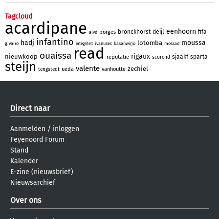
Tagcloud
acardipane
eenhoorn
bronckhorst
deijl
fifa
borges
aivd
infantino
hadj
moussa
lotomba
givairo
ivanusec
kasanwirjo
mossad
integriteit
read
ouaissa
rigaux
nieuwkoop
sjaakf
sparta
reputatie
scorend
steijn
valente
zechiel
ueda
vanhoutte
tengstedt
Direct naar
Aanmelden
/
inloggen
Feyenoord Forum
Stand
Kalender
E-zine (nieuwsbrief)
Nieuwsarchief
Over ons