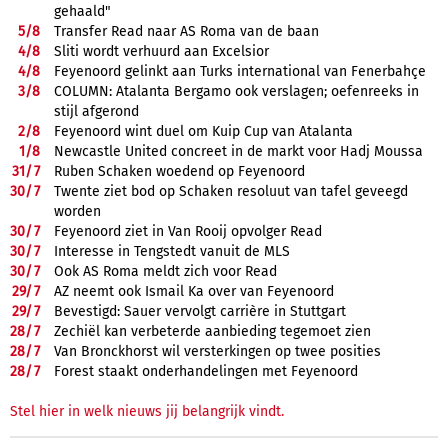
gehaald"
5/
8
Transfer Read naar AS Roma van de baan
4/
8
Sliti wordt verhuurd aan Excelsior
4/
8
Feyenoord gelinkt aan Turks international van Fenerbahçe
3/
8
COLUMN: Atalanta Bergamo ook verslagen; oefenreeks in
stijl afgerond
2/
8
Feyenoord wint duel om Kuip Cup van Atalanta
1/
8
Newcastle United concreet in de markt voor Hadj Moussa
31/
7
Ruben Schaken woedend op Feyenoord
30/
7
Twente ziet bod op Schaken resoluut van tafel geveegd
worden
30/
7
Feyenoord ziet in Van Rooij opvolger Read
30/
7
Interesse in Tengstedt vanuit de MLS
30/
7
Ook AS Roma meldt zich voor Read
29/
7
AZ neemt ook Ismail Ka over van Feyenoord
29/
7
Bevestigd: Sauer vervolgt carrière in Stuttgart
28/
7
Zechiël kan verbeterde aanbieding tegemoet zien
28/
7
Van Bronckhorst wil versterkingen op twee posities
28/
7
Forest staakt onderhandelingen met Feyenoord
Stel hier in welk nieuws jij belangrijk vindt.