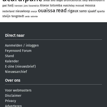
bronckhorst
deijl
aivd
borges
ahmadi
lotomba
hadj
kloese
moussa
matchday
gaal
mossad
ivanusec
jans
kasanwirjo
read
ouaissa
rigaux
sano
sjaakf
nieuwkoop
nederland
sparta
oranje
steijn
tengstedt
ueda
valente
Direct naar
Aanmelden
/
inloggen
Feyenoord Forum
Stand
Kalender
E-zine (nieuwsbrief)
Nieuwsarchief
Over ons
Voor webmasters
Disclaimer
Privacy
Adverteren