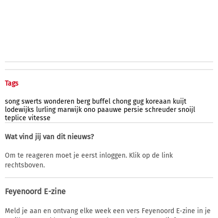
Tags
song
swerts
wonderen
berg
buffel
chong
gug
koreaan
kuijt
lodewijks
lurling
marwijk
ono
paauwe
persie
schreuder
snoijl
teplice
vitesse
Wat vind jij van dit nieuws?
Om te reageren moet je eerst inloggen. Klik op de link
rechtsboven.
Feyenoord E-zine
Meld je aan en ontvang elke week een vers Feyenoord E-zine in je