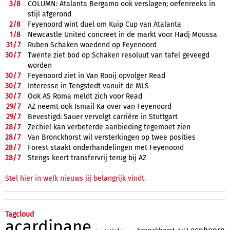
3/
8
COLUMN: Atalanta Bergamo ook verslagen; oefenreeks in
stijl afgerond
2/
8
Feyenoord wint duel om Kuip Cup van Atalanta
1/
8
Newcastle United concreet in de markt voor Hadj Moussa
31/
7
Ruben Schaken woedend op Feyenoord
30/
7
Twente ziet bod op Schaken resoluut van tafel geveegd
worden
30/
7
Feyenoord ziet in Van Rooij opvolger Read
30/
7
Interesse in Tengstedt vanuit de MLS
30/
7
Ook AS Roma meldt zich voor Read
29/
7
AZ neemt ook Ismail Ka over van Feyenoord
29/
7
Bevestigd: Sauer vervolgt carrière in Stuttgart
28/
7
Zechiël kan verbeterde aanbieding tegemoet zien
28/
7
Van Bronckhorst wil versterkingen op twee posities
28/
7
Forest staakt onderhandelingen met Feyenoord
28/
7
Stengs keert transfervrij terug bij AZ
Stel hier in welk nieuws jij belangrijk vindt.
Tagcloud
acardipane
eenhoorn