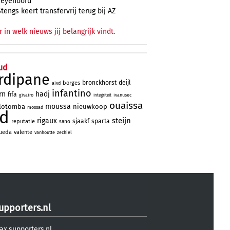
Feyenoord
Stengs keert transfervrij terug bij AZ
r in welk nieuws jij belangrijk vindt.
ud
rdipane
bronckhorst
deijl
borges
aivd
infantino
rn
hadj
fifa
givairo
ivanusec
integriteit
ouaissa
moussa
lotomba
nieuwkoop
mossad
ad
steijn
rigaux
sjaakf
sparta
reputatie
sano
ueda
valente
vanhoutte
zechiel
upporters.nl
ax.supporters.nl