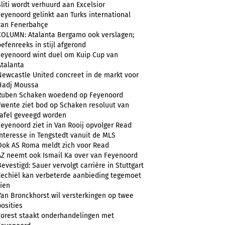
Sliti wordt verhuurd aan Excelsior
Feyenoord gelinkt aan Turks international
van Fenerbahçe
COLUMN: Atalanta Bergamo ook verslagen;
oefenreeks in stijl afgerond
Feyenoord wint duel om Kuip Cup van
Atalanta
Newcastle United concreet in de markt voor
Hadj Moussa
Ruben Schaken woedend op Feyenoord
Twente ziet bod op Schaken resoluut van
tafel geveegd worden
Feyenoord ziet in Van Rooij opvolger Read
Interesse in Tengstedt vanuit de MLS
Ook AS Roma meldt zich voor Read
AZ neemt ook Ismail Ka over van Feyenoord
Bevestigd: Sauer vervolgt carrière in Stuttgart
Zechiël kan verbeterde aanbieding tegemoet
zien
Van Bronckhorst wil versterkingen op twee
posities
Forest staakt onderhandelingen met