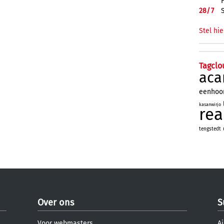
28/
7
Stel hie
Tagclo
aca
eenhoo
kasanwirjo
re
tengstedt
Over ons
S
Voor webmasters
Aj