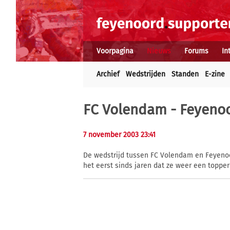
Voorpagina
Nieuws
Forums
In
Archief
Wedstrijden
Standen
E-zine
FC Volendam - Feyenoo
7 november 2003 23:41
De wedstrijd tussen FC Volendam en Feyenoo
het eerst sinds jaren dat ze weer een toppe