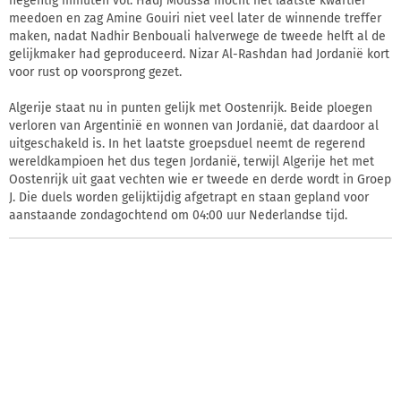
negentig minuten vol. Hadj Moussa mocht het laatste kwartier
meedoen en zag Amine Gouiri niet veel later de winnende treffer
maken, nadat Nadhir Benbouali halverwege de tweede helft al de
gelijkmaker had geproduceerd. Nizar Al-Rashdan had Jordanië kort
voor rust op voorsprong gezet.
Algerije staat nu in punten gelijk met Oostenrijk. Beide ploegen
verloren van Argentinië en wonnen van Jordanië, dat daardoor al
uitgeschakeld is. In het laatste groepsduel neemt de regerend
wereldkampioen het dus tegen Jordanië, terwijl Algerije het met
Oostenrijk uit gaat vechten wie er tweede en derde wordt in Groep
J. Die duels worden gelijktijdig afgetrapt en staan gepland voor
aanstaande zondagochtend om 04:00 uur Nederlandse tijd.