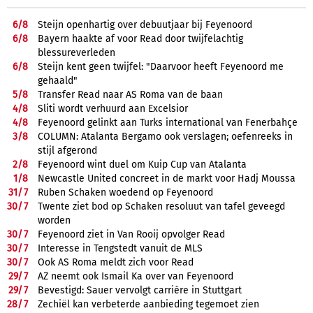
6/
8
Steijn openhartig over debuutjaar bij Feyenoord
6/
8
Bayern haakte af voor Read door twijfelachtig
blessureverleden
6/
8
Steijn kent geen twijfel: "Daarvoor heeft Feyenoord me
gehaald"
5/
8
Transfer Read naar AS Roma van de baan
4/
8
Sliti wordt verhuurd aan Excelsior
4/
8
Feyenoord gelinkt aan Turks international van Fenerbahçe
3/
8
COLUMN: Atalanta Bergamo ook verslagen; oefenreeks in
stijl afgerond
2/
8
Feyenoord wint duel om Kuip Cup van Atalanta
1/
8
Newcastle United concreet in de markt voor Hadj Moussa
31/
7
Ruben Schaken woedend op Feyenoord
30/
7
Twente ziet bod op Schaken resoluut van tafel geveegd
worden
30/
7
Feyenoord ziet in Van Rooij opvolger Read
30/
7
Interesse in Tengstedt vanuit de MLS
30/
7
Ook AS Roma meldt zich voor Read
29/
7
AZ neemt ook Ismail Ka over van Feyenoord
29/
7
Bevestigd: Sauer vervolgt carrière in Stuttgart
28/
7
Zechiël kan verbeterde aanbieding tegemoet zien