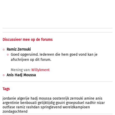
Discussieer mee op de forums
Ramiz Zerrouki
Goed opgeruimd. Iedereen die hem goed vond kan je
afschrijven op dit forum.
Mening van:
Willykment
Anis Hadj Moussa
Tags
jordanie
algerije
hadj
moussa
oostenrijk
zerrouki
amine
anis
argentinie
benbouali
gelijktijdig
gouiri
groepsduel
nadhir
nizar
outfase
ramiz
rashdan
springlevend
wereldkampioen
zondagochtend