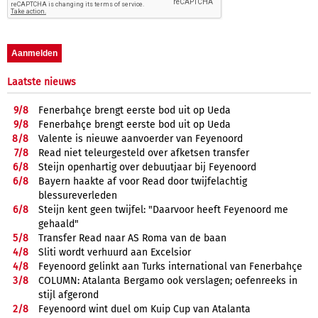
Laatste nieuws
9/
8
Fenerbahçe brengt eerste bod uit op Ueda
9/
8
Fenerbahçe brengt eerste bod uit op Ueda
8/
8
Valente is nieuwe aanvoerder van Feyenoord
7/
8
Read niet teleurgesteld over afketsen transfer
6/
8
Steijn openhartig over debuutjaar bij Feyenoord
6/
8
Bayern haakte af voor Read door twijfelachtig
blessureverleden
6/
8
Steijn kent geen twijfel: "Daarvoor heeft Feyenoord me
gehaald"
5/
8
Transfer Read naar AS Roma van de baan
4/
8
Sliti wordt verhuurd aan Excelsior
4/
8
Feyenoord gelinkt aan Turks international van Fenerbahçe
3/
8
COLUMN: Atalanta Bergamo ook verslagen; oefenreeks in
stijl afgerond
2/
8
Feyenoord wint duel om Kuip Cup van Atalanta