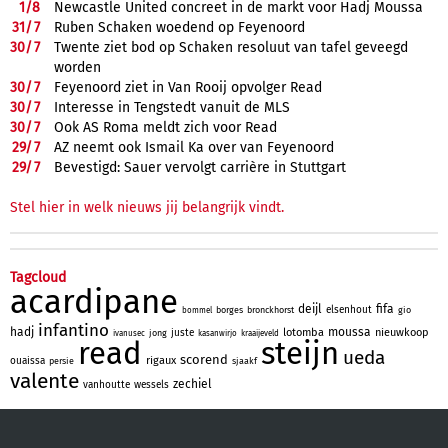
1/
8
Newcastle United concreet in de markt voor Hadj Moussa
31/
7
Ruben Schaken woedend op Feyenoord
30/
7
Twente ziet bod op Schaken resoluut van tafel geveegd
worden
30/
7
Feyenoord ziet in Van Rooij opvolger Read
30/
7
Interesse in Tengstedt vanuit de MLS
30/
7
Ook AS Roma meldt zich voor Read
29/
7
AZ neemt ook Ismail Ka over van Feyenoord
29/
7
Bevestigd: Sauer vervolgt carrière in Stuttgart
Stel hier in welk nieuws jij belangrijk vindt.
Tagcloud
acardipane
deijl
fifa
elsenhout
borges
bronckhorst
gio
bommel
infantino
hadj
moussa
lotomba
nieuwkoop
juste
jong
ivanusec
kasanwirjo
kraaijeveld
read
steijn
ueda
scorend
rigaux
ouaissa
persie
sjaakf
valente
zechiel
vanhoutte
wessels