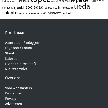
persie
read
kraaijeveld
middenveldert
rigaux
juste
hadj
jong
marmol
ueda
sociedad
sjaakf
steijn
sparta
tengstedt
santigoal
valente
willykment
wessels
zechiel
vanhoutte
Direct naar
Aanmelden
/
inloggen
Feyenoord Forum
Stand
Kalender
E-zine (nieuwsbrief)
Nieuwsarchief
Over ons
Voor webmasters
Disclaimer
Privacy
Adverteren