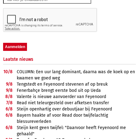
Laatste nieuws
10/
8
COLUMN: Een uur lang dominant, daarna was de koek op en
kwamen we goed weg
9/
8
Tengstedt en Feyenoord stevenen af op breuk
9/
8
Fenerbahçe brengt eerste bod uit op Ueda
8/
8
Valente is nieuwe aanvoerder van Feyenoord
7/
8
Read niet teleurgesteld over afketsen transfer
6/
8
Steijn openhartig over debuutjaar bij Feyenoord
6/
8
Bayern haakte af voor Read door twijfelachtig
blessureverleden
6/
8
Steijn kent geen twijfel: "Daarvoor heeft Feyenoord me
gehaald"