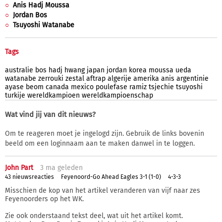
Anis Hadj Moussa
Jordan Bos
Tsuyoshi Watanabe
Tags
australie
bos
hadj
hwang
japan
jordan
korea
moussa
ueda
watanabe
zerrouki
zestal
aftrap
algerije
amerika
anis
argentinie
ayase
beom
canada
mexico
poulefase
ramiz
tsjechie
tsuyoshi
turkije
wereldkampioen
wereldkampioenschap
Wat vind jij van dit nieuws?
Om te reageren moet je ingelogd zijn. Gebruik de links bovenin
beeld om een loginnaam aan te maken danwel in te loggen.
John Part
3 ma
geleden
43 nieuwsreacties
Feyenoord-Go Ahead Eagles 3-1 (1-0)
4-3-3
Misschien de kop van het artikel veranderen van vijf naar zes
Feyenoorders op het WK.
Zie ook onderstaand tekst deel, wat uit het artikel komt.