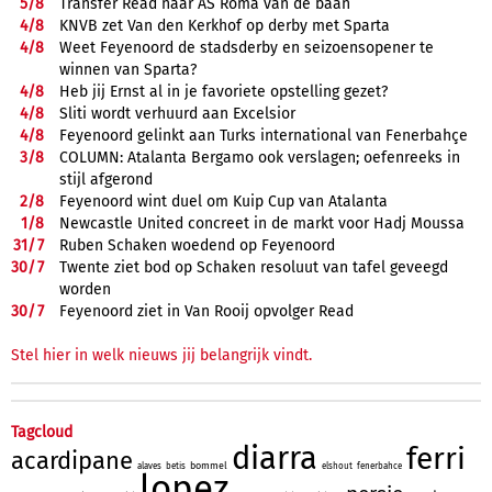
5/
8
Transfer Read naar AS Roma van de baan
4/
8
KNVB zet Van den Kerkhof op derby met Sparta
4/
8
Weet Feyenoord de stadsderby en seizoensopener te
winnen van Sparta?
4/
8
Heb jij Ernst al in je favoriete opstelling gezet?
4/
8
Sliti wordt verhuurd aan Excelsior
4/
8
Feyenoord gelinkt aan Turks international van Fenerbahçe
3/
8
COLUMN: Atalanta Bergamo ook verslagen; oefenreeks in
stijl afgerond
2/
8
Feyenoord wint duel om Kuip Cup van Atalanta
1/
8
Newcastle United concreet in de markt voor Hadj Moussa
31/
7
Ruben Schaken woedend op Feyenoord
30/
7
Twente ziet bod op Schaken resoluut van tafel geveegd
worden
30/
7
Feyenoord ziet in Van Rooij opvolger Read
Stel hier in welk nieuws jij belangrijk vindt.
Tagcloud
diarra
ferri
acardipane
bommel
alaves
betis
elshout
fenerbahce
lopez