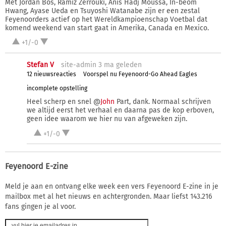
Met Jordan Bos, Ramiz Zerrouki, Anis Hadj Moussa, In-beom
Hwang, Ayase Ueda en Tsuyoshi Watanabe zijn er een zestal
Feyenoorders actief op het Wereldkampioenschap Voetbal dat
komend weekend van start gaat in Amerika, Canada en Mexico.
+1/-0
Stefan V
site-admin 3 ma
geleden
12 nieuwsreacties
Voorspel nu Feyenoord-Go Ahead Eagles
incomplete opstelling
Heel scherp en snel @
John
Part, dank. Normaal schrijven
we altijd eerst het verhaal en daarna pas de kop erboven,
geen idee waarom we hier nu van afgeweken zijn.
+1/-0
Feyenoord E-zine
Meld je aan en ontvang elke week een vers Feyenoord E-zine in je
mailbox met al het nieuws en achtergronden. Maar liefst 143.216
fans gingen je al voor.