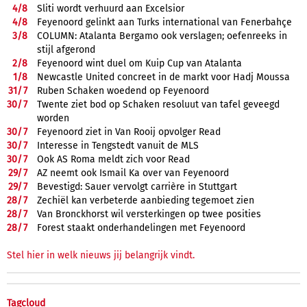
4/
8
Sliti wordt verhuurd aan Excelsior
4/
8
Feyenoord gelinkt aan Turks international van Fenerbahçe
3/
8
COLUMN: Atalanta Bergamo ook verslagen; oefenreeks in
stijl afgerond
2/
8
Feyenoord wint duel om Kuip Cup van Atalanta
1/
8
Newcastle United concreet in de markt voor Hadj Moussa
31/
7
Ruben Schaken woedend op Feyenoord
30/
7
Twente ziet bod op Schaken resoluut van tafel geveegd
worden
30/
7
Feyenoord ziet in Van Rooij opvolger Read
30/
7
Interesse in Tengstedt vanuit de MLS
30/
7
Ook AS Roma meldt zich voor Read
29/
7
AZ neemt ook Ismail Ka over van Feyenoord
29/
7
Bevestigd: Sauer vervolgt carrière in Stuttgart
28/
7
Zechiël kan verbeterde aanbieding tegemoet zien
28/
7
Van Bronckhorst wil versterkingen op twee posities
28/
7
Forest staakt onderhandelingen met Feyenoord
Stel hier in welk nieuws jij belangrijk vindt.
Tagcloud