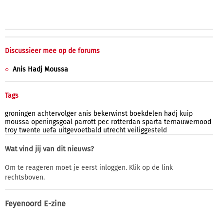
Discussieer mee op de forums
Anis Hadj Moussa
Tags
groningen
achtervolger
anis
bekerwinst
boekdelen
hadj
kuip
moussa
openingsgoal
parrott
pec
rotterdan
sparta
ternauwernood
troy
twente
uefa
uitgevoetbald
utrecht
veiliggesteld
Wat vind jij van dit nieuws?
Om te reageren moet je eerst inloggen. Klik op de link
rechtsboven.
Feyenoord E-zine