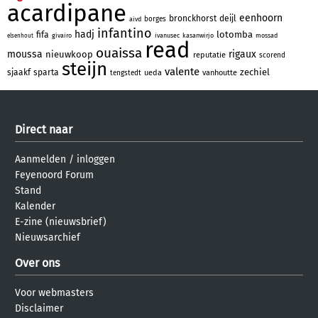
acardipane
eenhoorn
bronckhorst
deijl
borges
aivd
infantino
hadj
lotomba
fifa
givairo
ivanusec
kasanwirjo
mossad
elsenhout
read
ouaissa
moussa
rigaux
nieuwkoop
reputatie
scorend
steijn
valente
zechiel
sjaakf
sparta
ueda
vanhoutte
tengstedt
Direct naar
Aanmelden
/
inloggen
Feyenoord Forum
Stand
Kalender
E-zine (nieuwsbrief)
Nieuwsarchief
Over ons
Voor webmasters
Disclaimer