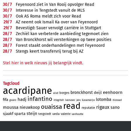
30/
7
Feyenoord ziet in Van Rooij opvolger Read
30/
7
Interesse in Tengstedt vanuit de MLS
30/
7
Ook AS Roma meldt zich voor Read
29/
7
AZ neemt ook Ismail Ka over van Feyenoord
29/
7
Bevestigd: Sauer vervolgt carrière in Stuttgart
28/
7
Zechiël kan verbeterde aanbieding tegemoet zien
28/
7
Van Bronckhorst wil versterkingen op twee posities
28/
7
Forest staakt onderhandelingen met Feyenoord
28/
7
Stengs keert transfervrij terug bij AZ
Stel hier in welk nieuws jij belangrijk vindt.
Tagcloud
acardipane
eenhoorn
bronckhorst
deijl
borges
aivd
infantino
hadj
lotomba
fifa
ivanusec
kasanwirjo
mossad
givairo
integriteit
jans
read
ouaissa
rigaux
moussa
nieuwkoop
sano
reputatie
steijn
sjaakf
sparta
ueda
tengstedt
valente
vanhoutte