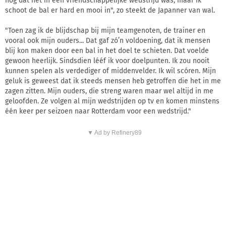
nog dat het in een vriendschappelijke wedstrijd was, maar ik
schoot de bal er hard en mooi in", zo steekt de Japanner van wal.
"Toen zag ik de blijdschap bij mijn teamgenoten, de trainer en
vooral ook mijn ouders... Dat gaf zó’n voldoening, dat ik mensen
blij kon maken door een bal in het doel te schieten. Dat voelde
gewoon heerlijk. Sindsdien lééf ik voor doelpunten. Ik zou nooit
kunnen spelen als verdediger of middenvelder. Ik wil scóren. Mijn
geluk is geweest dat ik steeds mensen heb getroffen die het in me
zagen zitten. Mijn ouders, die streng waren maar wel altijd in me
geloofden. Ze volgen al mijn wedstrijden op tv en komen minstens
één keer per seizoen naar Rotterdam voor een wedstrijd."
▼ Ad by Refinery89