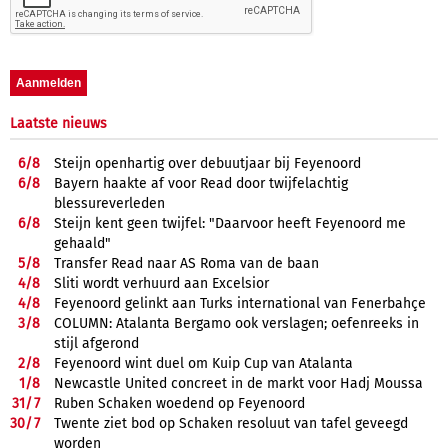
Laatste nieuws
6/
8
Steijn openhartig over debuutjaar bij Feyenoord
6/
8
Bayern haakte af voor Read door twijfelachtig
blessureverleden
6/
8
Steijn kent geen twijfel: "Daarvoor heeft Feyenoord me
gehaald"
5/
8
Transfer Read naar AS Roma van de baan
4/
8
Sliti wordt verhuurd aan Excelsior
4/
8
Feyenoord gelinkt aan Turks international van Fenerbahçe
3/
8
COLUMN: Atalanta Bergamo ook verslagen; oefenreeks in
stijl afgerond
2/
8
Feyenoord wint duel om Kuip Cup van Atalanta
1/
8
Newcastle United concreet in de markt voor Hadj Moussa
31/
7
Ruben Schaken woedend op Feyenoord
30/
7
Twente ziet bod op Schaken resoluut van tafel geveegd
worden