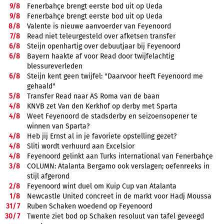
9/
8
Fenerbahçe brengt eerste bod uit op Ueda
9/
8
Fenerbahçe brengt eerste bod uit op Ueda
8/
8
Valente is nieuwe aanvoerder van Feyenoord
7/
8
Read niet teleurgesteld over afketsen transfer
6/
8
Steijn openhartig over debuutjaar bij Feyenoord
6/
8
Bayern haakte af voor Read door twijfelachtig
blessureverleden
6/
8
Steijn kent geen twijfel: "Daarvoor heeft Feyenoord me
gehaald"
5/
8
Transfer Read naar AS Roma van de baan
4/
8
KNVB zet Van den Kerkhof op derby met Sparta
4/
8
Weet Feyenoord de stadsderby en seizoensopener te
winnen van Sparta?
4/
8
Heb jij Ernst al in je favoriete opstelling gezet?
4/
8
Sliti wordt verhuurd aan Excelsior
4/
8
Feyenoord gelinkt aan Turks international van Fenerbahçe
3/
8
COLUMN: Atalanta Bergamo ook verslagen; oefenreeks in
stijl afgerond
2/
8
Feyenoord wint duel om Kuip Cup van Atalanta
1/
8
Newcastle United concreet in de markt voor Hadj Moussa
31/
7
Ruben Schaken woedend op Feyenoord
30/
7
Twente ziet bod op Schaken resoluut van tafel geveegd