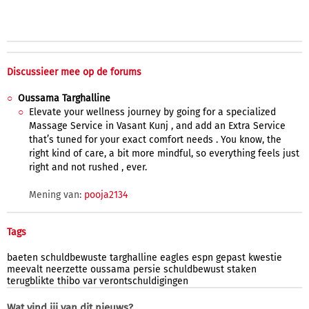
Discussieer mee op de forums
Oussama Targhalline
Elevate your wellness journey by going for a specialized
Massage Service in Vasant Kunj , and add an Extra Service
that’s tuned for your exact comfort needs . You know, the
right kind of care, a bit more mindful, so everything feels just
right and not rushed , ever.
Mening van:
pooja2134
Tags
baeten
schuldbewuste
targhalline
eagles
espn
gepast
kwestie
meevalt
neerzette
oussama
persie
schuldbewust
staken
terugblikte
thibo
var
verontschuldigingen
Wat vind jij van dit nieuws?