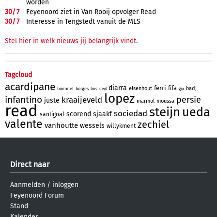
worden
30/
7
Feyenoord ziet in Van Rooij opvolger Read
30/
7
Interesse in Tengstedt vanuit de MLS
Stel hier in welk nieuws jij belangrijk vindt.
Tagcloud
acardipane
diarra
ferri
fifa
elsenhout
hadj
bommel
borges
bos
deijl
gio
lopez
infantino
persie
kraaijeveld
juste
marmol
moussa
read
steijn
ueda
sociedad
scorend
sjaakf
santigoal
valente
zechiel
vanhoutte
wessels
willykment
Direct naar
Aanmelden
/
inloggen
Feyenoord Forum
Stand
Kalender