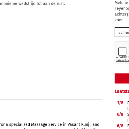
Meld je
nonieme wedstrijd tot aan de rust.
Feyenoo
achterg
voor.
Laatst
7/
8
6/
8
for a specialized Massage Service in Vasant Kunj , and
6/
8