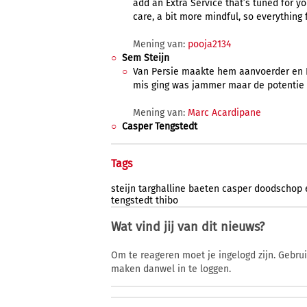
add an Extra Service that’s tuned for yo
care, a bit more mindful, so everything f
Mening van:
pooja2134
Sem Steijn
Van Persie maakte hem aanvoerder en 
mis ging was jammer maar de potentie i
Mening van:
Marc Acardipane
Casper Tengstedt
Tags
steijn
targhalline
baeten
casper
doodschop
tengstedt
thibo
Wat vind jij van dit nieuws?
Om te reageren moet je ingelogd zijn. Gebru
maken danwel in te loggen.