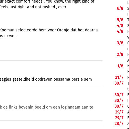
ur exact comfort needs . You know, the right kind of
eels just right and not rushed , ever.
6/
8
5/
8
4/
8
Koeman selecteerde hem voor Oranje dat het daarna
4/
8
s er wel.
3/
8
2/
8
1/
8
31/
7
eagles
gesteldheid
opdraven
oussama
persie
sem
30/
7
30/
7
30/
7
30/
7
ik de links bovenin beeld om een loginnaam aan te
29/
7
29/
7
28/
7