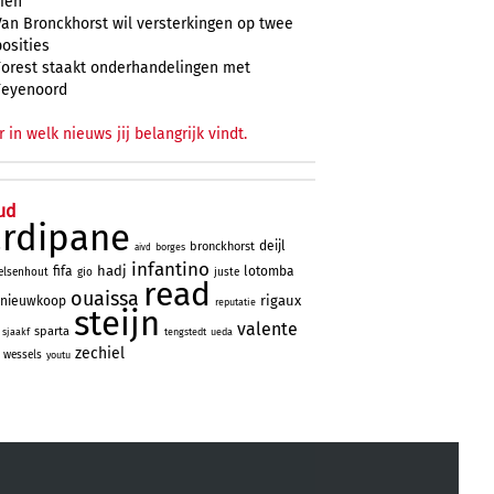
zien
Van Bronckhorst wil versterkingen op twee
posities
Forest staakt onderhandelingen met
Feyenoord
r in welk nieuws jij belangrijk vindt.
ud
ardipane
deijl
bronckhorst
borges
aivd
infantino
hadj
fifa
lotomba
elsenhout
gio
juste
read
ouaissa
rigaux
nieuwkoop
reputatie
steijn
valente
sparta
sjaakf
tengstedt
ueda
zechiel
wessels
youtu