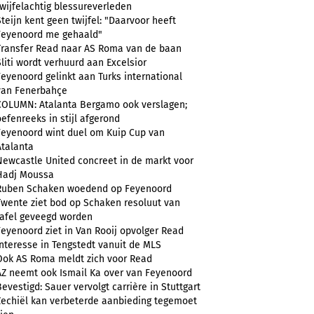
twijfelachtig blessureverleden
Steijn kent geen twijfel: "Daarvoor heeft
Feyenoord me gehaald"
Transfer Read naar AS Roma van de baan
Sliti wordt verhuurd aan Excelsior
Feyenoord gelinkt aan Turks international
van Fenerbahçe
COLUMN: Atalanta Bergamo ook verslagen;
oefenreeks in stijl afgerond
Feyenoord wint duel om Kuip Cup van
Atalanta
Newcastle United concreet in de markt voor
Hadj Moussa
Ruben Schaken woedend op Feyenoord
Twente ziet bod op Schaken resoluut van
tafel geveegd worden
Feyenoord ziet in Van Rooij opvolger Read
Interesse in Tengstedt vanuit de MLS
Ook AS Roma meldt zich voor Read
AZ neemt ook Ismail Ka over van Feyenoord
Bevestigd: Sauer vervolgt carrière in Stuttgart
Zechiël kan verbeterde aanbieding tegemoet