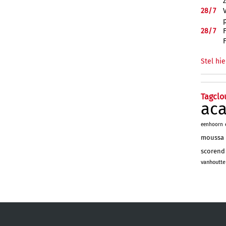
28/
7
28/
7
Stel hie
Tagclo
ac
eenhoorn
moussa
scorend
vanhoutte