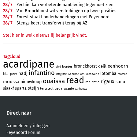
28/
7
Zechiël kan verbeterde aanbieding tegemoet zien
28/
7
Van Bronckhorst wil versterkingen op twee posities
28/
7
Forest staakt onderhandelingen met Feyenoord
28/
7
Stengs keert transfervrij terug bij AZ
Stel hier in welk nieuws jij belangrijk vindt.
Tagcloud
acardipane
eenhoorn
bronckhorst
deijl
borges
aivd
infantino
hadj
lotomba
fifa
ivanusec
kasanwirjo
mossad
givairo
integriteit
jans
read
ouaissa
rigaux
moussa
nieuwkoop
sano
reputatie
steijn
sjaakf
sparta
ueda
tengstedt
valente
vanhoutte
Direct naar
Aanmelden
/
inloggen
Feyenoord Forum