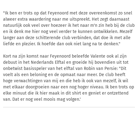
"Ik ben er trots op dat Feyenoord met deze overeenkomst zo snel
alweer extra waardering naar me uitspreekt. Het zegt daarnaast
natuurlijk ook veel over hoezeer ik het naar m'n zin heb bij de club
en ik denk me hier nog veel verder te kunnen ontwikkelen. Mezelf
langer aan deze schitterende club verbinden, dat doe ik met alle
liefde en plezier. Ik hoefde dan ook niet lang na te denken."
Kort na zijn komst naar Feyenoord beleefde Valente ook al zijn
debuut in het Nederlands Elftal en groeide hij bovendien uit tot
onbetwist basisspeler van het elftal van Robin van Persie: "Dit
voelt als een beloning en de opmaat naar meer. De club heeft
hoge verwachtingen van mij en die heb ik ook van mezelf, ik wil
met elkaar doorgroeien naar een nog hoger niveau. Ik ben trots op
elke minuut die ik hier maak in dit shirt en geniet er ontzettend
van. Dat er nog veel moois mag volgen.'