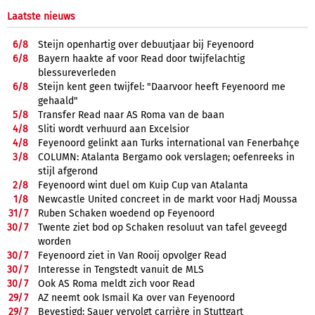
Laatste nieuws
6/
8
Steijn openhartig over debuutjaar bij Feyenoord
6/
8
Bayern haakte af voor Read door twijfelachtig
blessureverleden
6/
8
Steijn kent geen twijfel: "Daarvoor heeft Feyenoord me
gehaald"
5/
8
Transfer Read naar AS Roma van de baan
4/
8
Sliti wordt verhuurd aan Excelsior
4/
8
Feyenoord gelinkt aan Turks international van Fenerbahçe
3/
8
COLUMN: Atalanta Bergamo ook verslagen; oefenreeks in
stijl afgerond
2/
8
Feyenoord wint duel om Kuip Cup van Atalanta
1/
8
Newcastle United concreet in de markt voor Hadj Moussa
31/
7
Ruben Schaken woedend op Feyenoord
30/
7
Twente ziet bod op Schaken resoluut van tafel geveegd
worden
30/
7
Feyenoord ziet in Van Rooij opvolger Read
30/
7
Interesse in Tengstedt vanuit de MLS
30/
7
Ook AS Roma meldt zich voor Read
29/
7
AZ neemt ook Ismail Ka over van Feyenoord
29/
7
Bevestigd: Sauer vervolgt carrière in Stuttgart