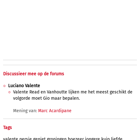
Discussieer mee op de forums
Luciano Valente
Valente Read en Vanhoutte lijken me het meest geschikt de
volgorde moet Gio maar bepalen.
Mening van:
Marc Acardipane
Tags
valente
persie
geniet
groningen
hoezeer
jongere
kuip
liefde