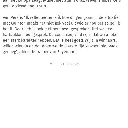
aan het Europa League-duel met Sturm Graz, terwijl Timber werd
geïnterviewd door ESPN.
Van Persie: "Ik reflecteer en kijk hoe dingen gaan. In de situatie
met Quinten maakt het niet gek veel uit wie er nou per se gelijk
heeft. Daar heb ik ook met hem over gesproken. Het was een
hartstikke mooi gesprek. De conclusie, vind ik, is dat wij allebei
een sterk karakter hebben. Dat is heel goed. Wij zijn winnaars,
willen winnen en dat doen we de laatste tijd gewoon niet vaak
genoeg", aldus de trainer van Feyenoord.
▼ Ad by Refinery89