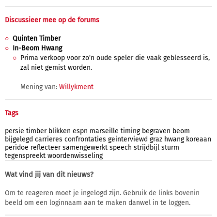
Discussieer mee op de forums
Quinten Timber
In-Beom Hwang
Prima verkoop voor zo'n oude speler die vaak geblesseerd is,
zal niet gemist worden.
Mening van:
Willykment
Tags
persie
timber
blikken
espn
marseille
timing
begraven
beom
bijgelegd
carrieres
confrontaties
geinterviewd
graz
hwang
koreaan
peridoe
reflecteer
samengewerkt
speech
strijdbijl
sturm
tegenspreekt
woordenwisseling
Wat vind jij van dit nieuws?
Om te reageren moet je ingelogd zijn. Gebruik de links bovenin
beeld om een loginnaam aan te maken danwel in te loggen.