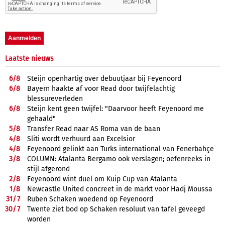
Laatste nieuws
6/
8
Steijn openhartig over debuutjaar bij Feyenoord
6/
8
Bayern haakte af voor Read door twijfelachtig
blessureverleden
6/
8
Steijn kent geen twijfel: "Daarvoor heeft Feyenoord me
gehaald"
5/
8
Transfer Read naar AS Roma van de baan
4/
8
Sliti wordt verhuurd aan Excelsior
4/
8
Feyenoord gelinkt aan Turks international van Fenerbahçe
3/
8
COLUMN: Atalanta Bergamo ook verslagen; oefenreeks in
stijl afgerond
2/
8
Feyenoord wint duel om Kuip Cup van Atalanta
1/
8
Newcastle United concreet in de markt voor Hadj Moussa
31/
7
Ruben Schaken woedend op Feyenoord
30/
7
Twente ziet bod op Schaken resoluut van tafel geveegd
worden