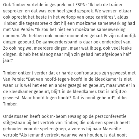
Ook Timber vertelde in gesprek met ESPN: "Ik heb de trainer
gesproken en dat was een heel goed gesprek. We wensen elkaar
ook oprecht het beste in het verloop van onze carrières", aldus
Timber, die tegenspreekt dat hij een moeizame samenwerking had
met Van Persie: "Ik zou het niet een moeizame samenwerking
noemen. We hebben ook mooie momenten gehad. Er zijn natuurlijk
dingen gebeurd. De aanvoerdersband is daar ook onderdeel van.
Zo ook nog wel meerdere dingen, maar wat ik zeg, ook veel leuke
dingen. Ik heb het alsnog naar mijn zin gehad het afgelopen half
jaar."
Timber ontkent verder dat er harde confrontaties zijn geweest met
Van Persie: "Dat van hoofd-tegen-hoofd in de kleedkamer is niet
waar. Er is wel het een en ander gezegd en gebeurt, maar wat er in
de kleedkamer gebeurt, blijft in de kleedkamer. Dat is altijd zo
geweest. Maar hoofd tegen hoofd? Dat is nooit gebeurd", aldus
Timber.
Ondertussen heeft ook In-beom Hwang op de persconferentie
stilgestaan bij het vertrek van Timber, die ook een speech heeft
gehouden voor de spelersgroep, alvorens hij naar Marseille
vertrok: "Als iemand vertrekt waar we van houden, is dat nooit