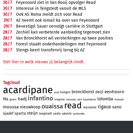
30/
7
Feyenoord ziet in Van Rooij opvolger Read
30/
7
Interesse in Tengstedt vanuit de MLS
30/
7
Ook AS Roma meldt zich voor Read
29/
7
AZ neemt ook Ismail Ka over van Feyenoord
29/
7
Bevestigd: Sauer vervolgt carrière in Stuttgart
28/
7
Zechiël kan verbeterde aanbieding tegemoet zien
28/
7
Van Bronckhorst wil versterkingen op twee posities
28/
7
Forest staakt onderhandelingen met Feyenoord
28/
7
Stengs keert transfervrij terug bij AZ
Stel hier in welk nieuws jij belangrijk vindt.
Tagcloud
acardipane
eenhoorn
bronckhorst
deijl
borges
aivd
infantino
hadj
lotomba
fifa
ivanusec
kasanwirjo
mossad
givairo
integriteit
jans
read
ouaissa
rigaux
moussa
nieuwkoop
sano
reputatie
steijn
sjaakf
sparta
ueda
tengstedt
valente
vanhoutte