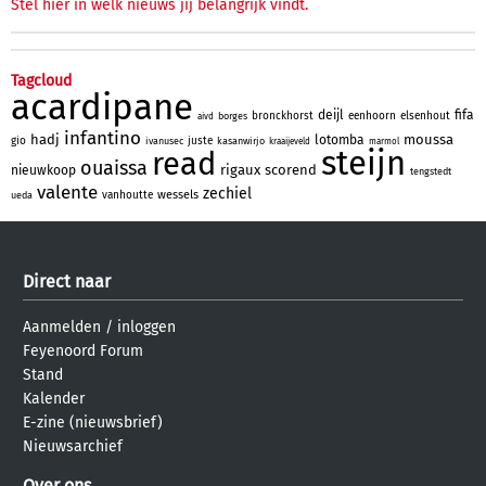
Stel hier in welk nieuws jij belangrijk vindt.
Tagcloud
acardipane
deijl
fifa
bronckhorst
eenhoorn
elsenhout
borges
aivd
infantino
hadj
moussa
lotomba
gio
juste
ivanusec
kasanwirjo
kraaijeveld
marmol
steijn
read
ouaissa
rigaux
scorend
nieuwkoop
tengstedt
valente
zechiel
wessels
vanhoutte
ueda
Direct naar
Aanmelden
/
inloggen
Feyenoord Forum
Stand
Kalender
E-zine (nieuwsbrief)
Nieuwsarchief
Over ons