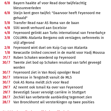
6/
8
Bayern haakte af voor Read door twijfelachtig
blessureverleden
6/
8
Steijn kent geen twijfel: "Daarvoor heeft Feyenoord me
gehaald"
5/
8
Transfer Read naar AS Roma van de baan
4/
8
Sliti wordt verhuurd aan Excelsior
4/
8
Feyenoord gelinkt aan Turks international van Fenerbahçe
3/
8
COLUMN: Atalanta Bergamo ook verslagen; oefenreeks in
stijl afgerond
2/
8
Feyenoord wint duel om Kuip Cup van Atalanta
1/
8
Newcastle United concreet in de markt voor Hadj Moussa
31/
7
Ruben Schaken woedend op Feyenoord
30/
7
Twente ziet bod op Schaken resoluut van tafel geveegd
worden
30/
7
Feyenoord ziet in Van Rooij opvolger Read
30/
7
Interesse in Tengstedt vanuit de MLS
30/
7
Ook AS Roma meldt zich voor Read
29/
7
AZ neemt ook Ismail Ka over van Feyenoord
29/
7
Bevestigd: Sauer vervolgt carrière in Stuttgart
28/
7
Zechiël kan verbeterde aanbieding tegemoet zien
28/
7
Van Bronckhorst wil versterkingen op twee posities