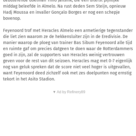
debuterende doelman Timo Jansink, die een uiterst pijnlijke
middag beleefde in Almelo. Na rust deden Sem Steijn, opnieuw
Hadj Moussa en invaller Gonçalo Borges er nog een schepje
bovenop.
Feyenoord trof met Heracles Almelo een armetierige tegenstander
die liet zien waarom ze de hekkensluiter zijn in de Eredivisie. De
manier waarop de ploeg van trainer Bas Sibum Feyenoord alle tijd
en ruimte gaf om precies datgeen te doen waar de Rotterdammers
goed in zijn, zal de supporters van Heracles weinig vertrouwen
geven voor de rest van dit seizoen. Heracles mag met 0-7 eigenlijk
nog van geluk spreken dat de score niet veel hoger is uitgevallen,
want Feyenoord deed zichzelf ook met zes doelpunten nog ernstig
tekort in het Asito Stadion.
▼ Ad by Refinery89