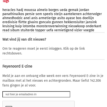
Tags
heracles
hadj
moussa
almelo
borges
ueda
gemak
jordan
panathinaikos
persie
sem
speels
steijn
aantekenen
achtervolger
ahmedhodzic
anel
anis
armetierige
asito
ayase
bos
doellijn
eredivisie
flirtte
givairo
goncalo
gunnen
hekkensluiter
jansink
kruising
kuip
lotomba
monsteroverwinning
nieuwkoop
onderkant
read
sibum
stuiterde
topper
uefa
vernietigend
vizier
voegde
Wat vind jij van dit nieuws?
Om te reageren moet je eerst inloggen. Klik op de link
rechtsboven.
Feyenoord E-zine
Meld je aan en ontvang elke week een vers Feyenoord E-zine in je
mailbox met al het nieuws en achtergronden. Maar liefst 142.306
fans gingen je al voor.