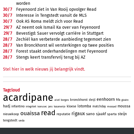
worden
30/
7
Feyenoord ziet in Van Rooij opvolger Read
30/
7
Interesse in Tengstedt vanuit de MLS
30/
7
Ook AS Roma meldt zich voor Read
29/
7
AZ neemt ook Ismail Ka over van Feyenoord
29/
7
Bevestigd: Sauer vervolgt carrière in Stuttgart
28/
7
Zechiël kan verbeterde aanbieding tegemoet zien
28/
7
Van Bronckhorst wil versterkingen op twee posities
28/
7
Forest staakt onderhandelingen met Feyenoord
28/
7
Stengs keert transfervrij terug bij AZ
Stel hier in welk nieuws jij belangrijk vindt.
Tagcloud
acardipane
eenhoorn
bronckhorst
deijl
fifa
aivd
borges
givairo
hadj
lotomba
moussa
infantino
kloese
matchday
mossad
integriteit
ivanusec
jans
kasanwirjo
read
ouaissa
rigaux
sano
sjaakf
steijn
nieuwkoop
reputatie
sparta
tengstedt
ueda