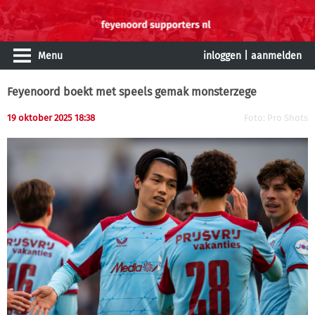
Menu
inloggen
|
aanmelden
Feyenoord boekt met speels gemak monsterzege
19 oktober 2025 18:38
Foto: Pro Shots