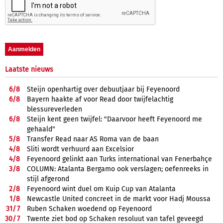
Laatste nieuws
6/
8
Steijn openhartig over debuutjaar bij Feyenoord
6/
8
Bayern haakte af voor Read door twijfelachtig
blessureverleden
6/
8
Steijn kent geen twijfel: "Daarvoor heeft Feyenoord me
gehaald"
5/
8
Transfer Read naar AS Roma van de baan
4/
8
Sliti wordt verhuurd aan Excelsior
4/
8
Feyenoord gelinkt aan Turks international van Fenerbahçe
3/
8
COLUMN: Atalanta Bergamo ook verslagen; oefenreeks in
stijl afgerond
2/
8
Feyenoord wint duel om Kuip Cup van Atalanta
1/
8
Newcastle United concreet in de markt voor Hadj Moussa
31/
7
Ruben Schaken woedend op Feyenoord
30/
7
Twente ziet bod op Schaken resoluut van tafel geveegd