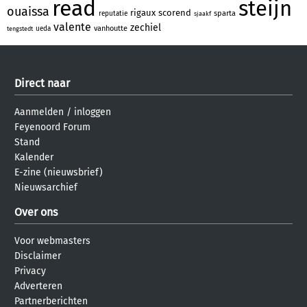
read
steijn
ouaissa
rigaux
scorend
sparta
reputatie
sjaakf
valente
zechiel
vanhoutte
ueda
tengstedt
Direct naar
Aanmelden
/
inloggen
Feyenoord Forum
Stand
Kalender
E-zine (nieuwsbrief)
Nieuwsarchief
Over ons
Voor webmasters
Disclaimer
Privacy
Adverteren
Partnerberichten