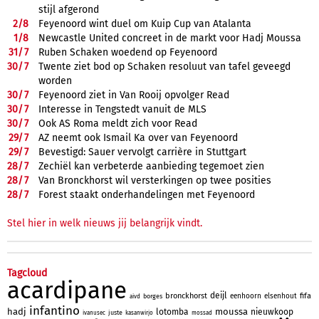
stijl afgerond
2/
8
Feyenoord wint duel om Kuip Cup van Atalanta
1/
8
Newcastle United concreet in de markt voor Hadj Moussa
31/
7
Ruben Schaken woedend op Feyenoord
30/
7
Twente ziet bod op Schaken resoluut van tafel geveegd
worden
30/
7
Feyenoord ziet in Van Rooij opvolger Read
30/
7
Interesse in Tengstedt vanuit de MLS
30/
7
Ook AS Roma meldt zich voor Read
29/
7
AZ neemt ook Ismail Ka over van Feyenoord
29/
7
Bevestigd: Sauer vervolgt carrière in Stuttgart
28/
7
Zechiël kan verbeterde aanbieding tegemoet zien
28/
7
Van Bronckhorst wil versterkingen op twee posities
28/
7
Forest staakt onderhandelingen met Feyenoord
Stel hier in welk nieuws jij belangrijk vindt.
Tagcloud
acardipane
deijl
bronckhorst
fifa
eenhoorn
elsenhout
borges
aivd
infantino
hadj
moussa
lotomba
nieuwkoop
juste
ivanusec
kasanwirjo
mossad