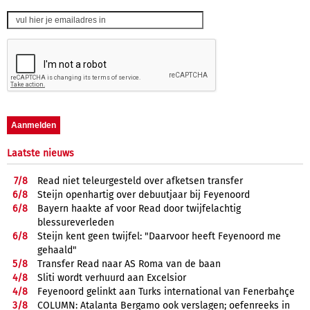
Laatste nieuws
7/
8
Read niet teleurgesteld over afketsen transfer
6/
8
Steijn openhartig over debuutjaar bij Feyenoord
6/
8
Bayern haakte af voor Read door twijfelachtig
blessureverleden
6/
8
Steijn kent geen twijfel: "Daarvoor heeft Feyenoord me
gehaald"
5/
8
Transfer Read naar AS Roma van de baan
4/
8
Sliti wordt verhuurd aan Excelsior
4/
8
Feyenoord gelinkt aan Turks international van Fenerbahçe
3/
8
COLUMN: Atalanta Bergamo ook verslagen; oefenreeks in