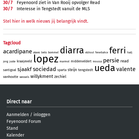
30/
7
Feyenoord ziet in Van Rooij opvolger Read
30/
7
Interesse in Tengstedt vanuit de MLS
Stel hier in welk nieuws jij belangrijk vindt.
Tagcloud
diarra
ferri
acardipane
bommel
alaves
betis
elshout
fenerbahce
hadj
lopez
persie
read
kraaijeveld
middenveldert
juste
marmol
jong
moussa
ueda
sociedad
valente
sjaakf
steijn
tengstedt
santigoal
sparta
willykment
zechiel
vanhoutte
wessels
Direct naar
Aanmelden
/
inloggen
Feyenoord Forum
Stand
Kalender