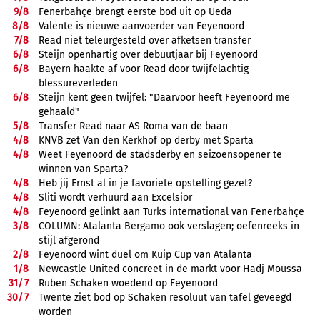
9/
8
Fenerbahçe brengt eerste bod uit op Ueda
8/
8
Valente is nieuwe aanvoerder van Feyenoord
7/
8
Read niet teleurgesteld over afketsen transfer
6/
8
Steijn openhartig over debuutjaar bij Feyenoord
6/
8
Bayern haakte af voor Read door twijfelachtig
blessureverleden
6/
8
Steijn kent geen twijfel: "Daarvoor heeft Feyenoord me
gehaald"
5/
8
Transfer Read naar AS Roma van de baan
4/
8
KNVB zet Van den Kerkhof op derby met Sparta
4/
8
Weet Feyenoord de stadsderby en seizoensopener te
winnen van Sparta?
4/
8
Heb jij Ernst al in je favoriete opstelling gezet?
4/
8
Sliti wordt verhuurd aan Excelsior
4/
8
Feyenoord gelinkt aan Turks international van Fenerbahçe
3/
8
COLUMN: Atalanta Bergamo ook verslagen; oefenreeks in
stijl afgerond
2/
8
Feyenoord wint duel om Kuip Cup van Atalanta
1/
8
Newcastle United concreet in de markt voor Hadj Moussa
31/
7
Ruben Schaken woedend op Feyenoord
30/
7
Twente ziet bod op Schaken resoluut van tafel geveegd
worden