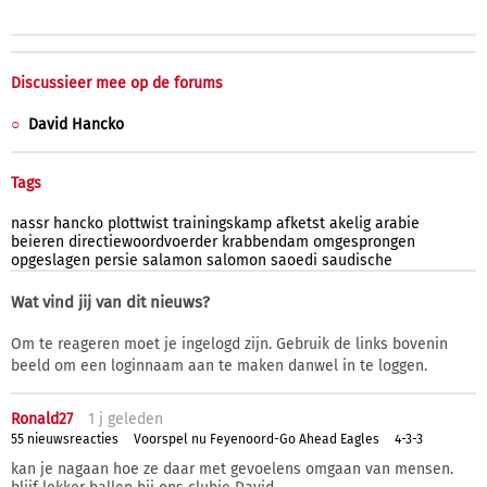
Discussieer mee op de forums
David Hancko
Tags
nassr
hancko
plottwist
trainingskamp
afketst
akelig
arabie
beieren
directiewoordvoerder
krabbendam
omgesprongen
opgeslagen
persie
salamon
salomon
saoedi
saudische
Wat vind jij van dit nieuws?
Om te reageren moet je ingelogd zijn. Gebruik de links bovenin
beeld om een loginnaam aan te maken danwel in te loggen.
Ronald27
1 j
geleden
55 nieuwsreacties
Voorspel nu Feyenoord-Go Ahead Eagles
4-3-3
kan je nagaan hoe ze daar met gevoelens omgaan van mensen.