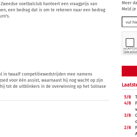
Meer da
e Zweedse voetbalclub hanteert een vraagprijs van
Meld je
nen, een bedrag dat is om te rekenen naar een bedrag
ro's.
 al in twaalf competitiewedstrijden mee namens
oed voor één assist, waarnaast hij nog wacht op zijn
Laatst
ij tot de uitblinkers in de overwinning op het Solnase
5/
8
4/
8
3/
8
2/
8