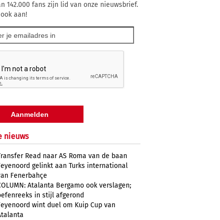
n 142.000 fans zijn lid van onze nieuwsbrief.
 ook aan!
e nieuws
Transfer Read naar AS Roma van de baan
Feyenoord gelinkt aan Turks international
van Fenerbahçe
COLUMN: Atalanta Bergamo ook verslagen;
oefenreeks in stijl afgerond
Feyenoord wint duel om Kuip Cup van
Atalanta