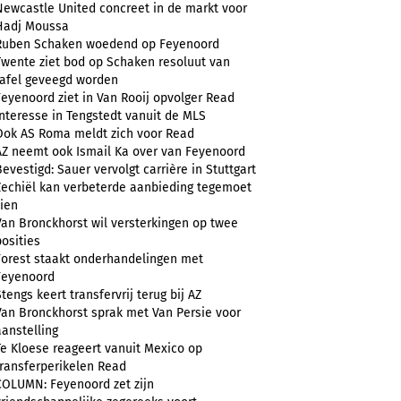
Newcastle United concreet in de markt voor
Hadj Moussa
Ruben Schaken woedend op Feyenoord
Twente ziet bod op Schaken resoluut van
tafel geveegd worden
Feyenoord ziet in Van Rooij opvolger Read
Interesse in Tengstedt vanuit de MLS
Ook AS Roma meldt zich voor Read
AZ neemt ook Ismail Ka over van Feyenoord
Bevestigd: Sauer vervolgt carrière in Stuttgart
Zechiël kan verbeterde aanbieding tegemoet
zien
Van Bronckhorst wil versterkingen op twee
posities
Forest staakt onderhandelingen met
Feyenoord
Stengs keert transfervrij terug bij AZ
Van Bronckhorst sprak met Van Persie voor
aanstelling
Te Kloese reageert vanuit Mexico op
transferperikelen Read
COLUMN: Feyenoord zet zijn