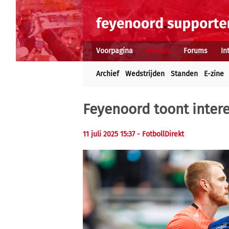
Voorpagina
Nieuws
Forums
In
Archief
Wedstrijden
Standen
E-zine
Feyenoord toont intere
11 juli 2025 15:37 - FotbollDirekt