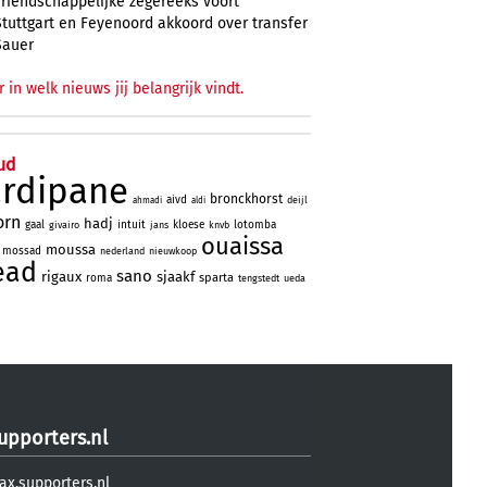
vriendschappelijke zegereeks voort
Stuttgart en Feyenoord akkoord over transfer
Sauer
r in welk nieuws jij belangrijk vindt.
ud
ardipane
bronckhorst
aivd
deijl
ahmadi
aldi
orn
hadj
gaal
intuit
kloese
lotomba
givairo
jans
knvb
ouaissa
moussa
mossad
nederland
nieuwkoop
ead
sano
rigaux
sjaakf
sparta
roma
tengstedt
ueda
upporters.nl
ax.supporters.nl