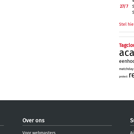
27/
7
Stel hie
Tagclo
ac
eenho
matchday
r
protect
Over ons
S
Voor webmasters
Aj