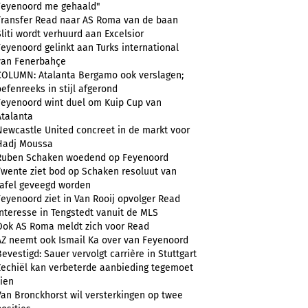
Feyenoord me gehaald"
Transfer Read naar AS Roma van de baan
Sliti wordt verhuurd aan Excelsior
Feyenoord gelinkt aan Turks international
van Fenerbahçe
COLUMN: Atalanta Bergamo ook verslagen;
oefenreeks in stijl afgerond
Feyenoord wint duel om Kuip Cup van
Atalanta
Newcastle United concreet in de markt voor
Hadj Moussa
Ruben Schaken woedend op Feyenoord
Twente ziet bod op Schaken resoluut van
tafel geveegd worden
Feyenoord ziet in Van Rooij opvolger Read
Interesse in Tengstedt vanuit de MLS
Ook AS Roma meldt zich voor Read
AZ neemt ook Ismail Ka over van Feyenoord
Bevestigd: Sauer vervolgt carrière in Stuttgart
Zechiël kan verbeterde aanbieding tegemoet
zien
Van Bronckhorst wil versterkingen op twee