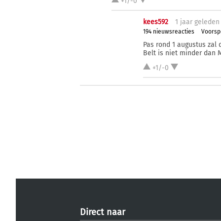
+1/-0
kees592
1 j
aar
geleden
194 nieuwsreacties
Voorsp
Pas rond 1 augustus zal d
Belt is niet minder dan 
+1/-0
Direct naar