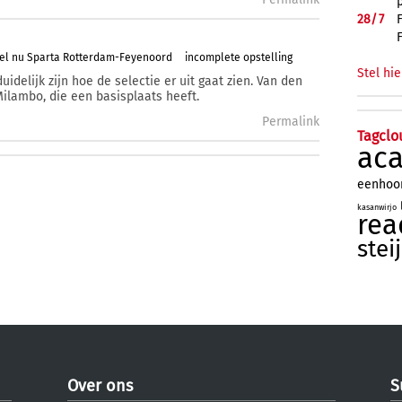
28/
7
el nu Sparta Rotterdam-Feyenoord
incomplete opstelling
Stel hie
uidelijk zijn hoe de selectie er uit gaat zien. Van den
Milambo, die een basisplaats heeft.
Permalink
Tagclo
ac
eenhoo
kasanwirjo
rea
stei
Over ons
S