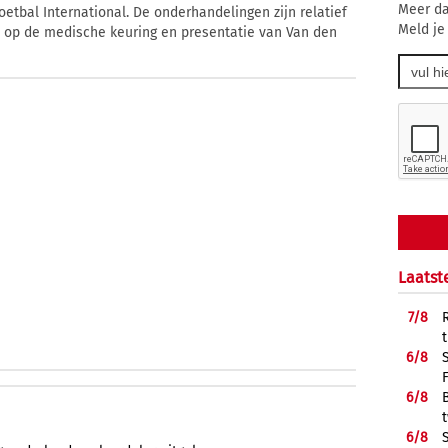
Meer da
etbal International. De onderhandelingen zijn relatief
Meld je
n op de medische keuring en presentatie van Van den
Laatst
7/
8
6/
8
6/
8
6/
8