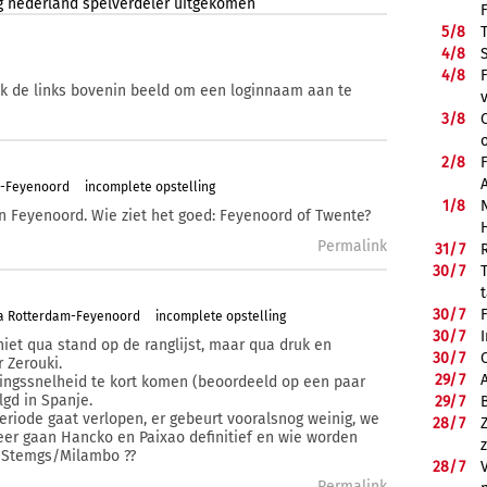
g
nederland
spelverdeler
uitgekomen
5/
8
4/
8
4/
8
ik de links bovenin beeld om een loginnaam aan te
3/
8
2/
8
m-Feyenoord
incomplete opstelling
1/
8
en Feyenoord. Wie ziet het goed: Feyenoord of Twente?
Permalink
31/
7
30/
7
30/
7
ta Rotterdam-Feyenoord
incomplete opstelling
30/
7
 niet qua stand op de ranglijst, maar qua druk en
30/
7
r Zerouki.
29/
7
lingssnelheid te kort komen (beoordeeld op een paar
lgd in Spanje.
29/
7
eriode gaat verlopen, er gebeurt vooralsnog weinig, we
28/
7
neer gaan Hancko en Paixao definitief en wie worden
t Stemgs/Milambo ??
28/
7
Permalink