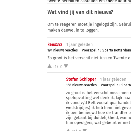
twente
bereikten
castellon
enschede
keurin
Wat vind jij van dit nieuws?
Om te reageren moet je ingelogd zijn. Gebru
maken danwel in te loggen.
kees592
1 j
aar
geleden
194 nieuwsreacties
Voorspel nu Sparta Rotterda
Zo groot is het verschil niet tussen Twente 
+1/-0
Stefan Schipper
1 j
aar
geleden
168 nieuwsreacties
Voorspel nu Spar
zo groot is het verschil misschien
spelopvatting wel denk ik, kijk naa
ik vond v/d Belt vooral qua hande
wedstrijdjes) ik heb hem niet gevo
ik ben benieuwd hoe de trandfer p
zijn gebaat bij duidelijkheid, wan
hun opvolgers, wat gebeurt er me