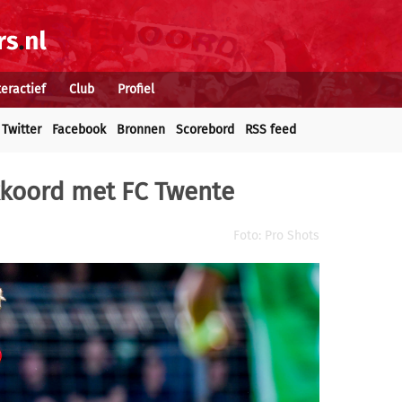
teractief
Club
Profiel
Twitter
Facebook
Bronnen
Scorebord
RSS feed
kkoord met FC Twente
Foto: Pro Shots