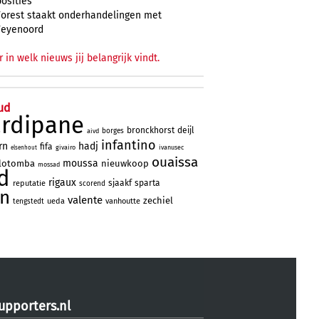
posities
Forest staakt onderhandelingen met
Feyenoord
r in welk nieuws jij belangrijk vindt.
ud
ardipane
bronckhorst
deijl
borges
aivd
infantino
rn
hadj
fifa
givairo
ivanusec
elsenhout
ouaissa
moussa
lotomba
nieuwkoop
mossad
d
rigaux
sjaakf
sparta
reputatie
scorend
jn
valente
zechiel
ueda
vanhoutte
tengstedt
upporters.nl