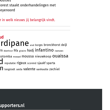
posities
Forest staakt onderhandelingen met
Feyenoord
r in welk nieuws jij belangrijk vindt.
ud
ardipane
bronckhorst
deijl
borges
aivd
infantino
rn
hadj
fifa
givairo
ivanusec
elsenhout
ouaissa
moussa
lotomba
nieuwkoop
mossad
d
rigaux
sjaakf
sparta
reputatie
scorend
jn
valente
zechiel
ueda
vanhoutte
tengstedt
upporters.nl