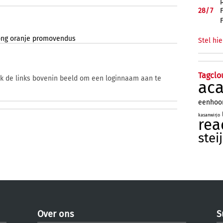
28/
7
ong
oranje
promovendus
Stel hie
Tagclo
ik de links bovenin beeld om een loginnaam aan te
ac
eenhoo
kasanwirjo
rea
stei
Over ons
S