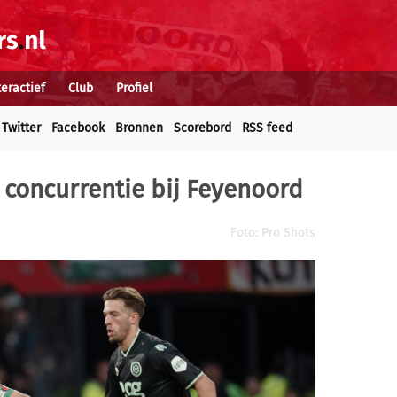
teractief
Club
Profiel
Twitter
Facebook
Bronnen
Scorebord
RSS feed
 concurrentie bij Feyenoord
Foto: Pro Shots