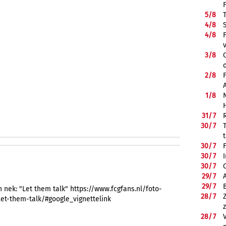
5/
8
4/
8
4/
8
3/
8
2/
8
1/
8
31/
7
30/
7
30/
7
30/
7
30/
7
29/
7
29/
7
n nek: "Let them talk" https://www.fcgfans.nl/foto-
28/
7
let-them-talk/#google_vignettelink
28/
7