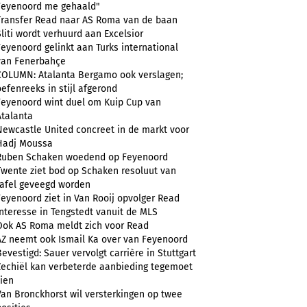
Feyenoord me gehaald"
Transfer Read naar AS Roma van de baan
Sliti wordt verhuurd aan Excelsior
Feyenoord gelinkt aan Turks international
van Fenerbahçe
COLUMN: Atalanta Bergamo ook verslagen;
oefenreeks in stijl afgerond
Feyenoord wint duel om Kuip Cup van
Atalanta
Newcastle United concreet in de markt voor
Hadj Moussa
Ruben Schaken woedend op Feyenoord
Twente ziet bod op Schaken resoluut van
tafel geveegd worden
Feyenoord ziet in Van Rooij opvolger Read
Interesse in Tengstedt vanuit de MLS
Ook AS Roma meldt zich voor Read
AZ neemt ook Ismail Ka over van Feyenoord
Bevestigd: Sauer vervolgt carrière in Stuttgart
Zechiël kan verbeterde aanbieding tegemoet
zien
Van Bronckhorst wil versterkingen op twee