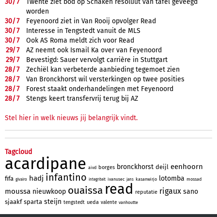
30/
7
Twente ziet bod op Schaken resoluut van tafel geveegd
worden
30/
7
Feyenoord ziet in Van Rooij opvolger Read
30/
7
Interesse in Tengstedt vanuit de MLS
30/
7
Ook AS Roma meldt zich voor Read
29/
7
AZ neemt ook Ismail Ka over van Feyenoord
29/
7
Bevestigd: Sauer vervolgt carrière in Stuttgart
28/
7
Zechiël kan verbeterde aanbieding tegemoet zien
28/
7
Van Bronckhorst wil versterkingen op twee posities
28/
7
Forest staakt onderhandelingen met Feyenoord
28/
7
Stengs keert transfervrij terug bij AZ
Stel hier in welk nieuws jij belangrijk vindt.
Tagcloud
acardipane
eenhoorn
bronckhorst
deijl
borges
aivd
infantino
hadj
lotomba
fifa
ivanusec
kasanwirjo
mossad
givairo
integriteit
jans
read
ouaissa
rigaux
moussa
nieuwkoop
sano
reputatie
steijn
sjaakf
sparta
ueda
tengstedt
valente
vanhoutte