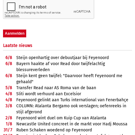
Laatste nieuws
6/
8
Steijn openhartig over debuutjaar bij Feyenoord
6/
8
Bayern haakte af voor Read door twijfelachtig
blessureverleden
6/
8
Steijn kent geen twijfel: "Daarvoor heeft Feyenoord me
gehaald"
5/
8
Transfer Read naar AS Roma van de baan
4/
8
Sliti wordt verhuurd aan Excelsior
4/
8
Feyenoord gelinkt aan Turks international van Fenerbahçe
3/
8
COLUMN: Atalanta Bergamo ook verslagen; oefenreeks in
stijl afgerond
2/
8
Feyenoord wint duel om Kuip Cup van Atalanta
1/
8
Newcastle United concreet in de markt voor Hadj Moussa
31/
7
Ruben Schaken woedend op Feyenoord