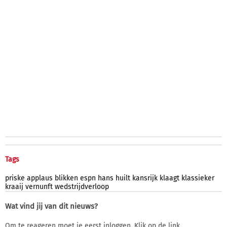
Tags
priske
applaus
blikken
espn
hans
huilt
kansrijk
klaagt
klassieker
kraaij
vernunft
wedstrijdverloop
Wat vind jij van dit nieuws?
Om te reageren moet je eerst inloggen. Klik op de link