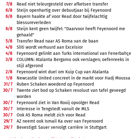
7/
8
Read niet teleurgesteld over afketsen transfer
6/
8
Steijn openhartig over debuutjaar bij Feyenoord
6/
8
Bayern haakte af voor Read door twijfelachtig
blessureverleden
6/
8
Steijn kent geen twijfel: "Daarvoor heeft Feyenoord me
gehaald"
5/
8
Transfer Read naar AS Roma van de baan
4/
8
Sliti wordt verhuurd aan Excelsior
4/
8
Feyenoord gelinkt aan Turks international van Fenerbahçe
3/
8
COLUMN: Atalanta Bergamo ook verslagen; oefenreeks in
stijl afgerond
2/
8
Feyenoord wint duel om Kuip Cup van Atalanta
1/
8
Newcastle United concreet in de markt voor Hadj Moussa
31/
7
Ruben Schaken woedend op Feyenoord
30/
7
Twente ziet bod op Schaken resoluut van tafel geveegd
worden
30/
7
Feyenoord ziet in Van Rooij opvolger Read
30/
7
Interesse in Tengstedt vanuit de MLS
30/
7
Ook AS Roma meldt zich voor Read
29/
7
AZ neemt ook Ismail Ka over van Feyenoord
29/
7
Bevestigd: Sauer vervolgt carrière in Stuttgart