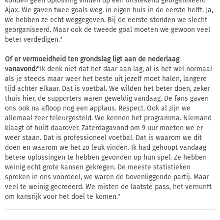
konden geen oplossing vinden op een uitstekend georganiseerd
Ajax. We gaven twee goals weg, in eigen huis in de eerste helft. Ja,
we hebben ze echt weggegeven. Bij de eerste stonden we slecht
georganiseerd. Maar ook de tweede goal moeten we gewoon veel
beter verdedigen."
Of er vermoeidheid ten grondslag ligt aan de nederlaag
vanavond:
"Ik denk niet dat het daar aan lag, al is het wel normaal
als je steeds maar weer het beste uit jezelf moet halen, langere
tijd achter elkaar. Dat is voetbal. We wilden het beter doen, zeker
thuis hier, de supporters waren geweldig vandaag. De fans gaven
ons ook na afloop nog een applaus. Respect. Ook al zijn we
allemaal zeer teleurgesteld. We kennen het programma. Niemand
klaagt of huilt daarover. Zaterdagavond om 9 uur moeten we er
weer staan. Dat is professioneel voetbal. Dat is waarom we dit
doen en waarom we het zo leuk vinden. Ik had gehoopt vandaag
betere oplossingen te hebben gevonden op hun spel. Ze hebben
weinig echt grote kansen gekregen. De meeste statistieken
spreken in ons voordeel, we waren de bovenliggende partij. Maar
veel te weinig gecreëerd. We misten de laatste pass, het vernunft
om kansrijk voor het doel te komen."