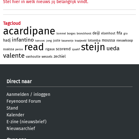
Stel hier in welk nieuws jij belangrijk vindt.
Tagcloud
acardipane
deijl
fifa
elsenhout
borges
bronckhorst
gio
bommel
infantino
hadj
moussa
lotomba
nieuwkoop
juste
jong
ivanusec
kasanwirjo
kraaijeveld
read
steijn
ueda
scorend
rigaux
ouaissa
persie
sjaakf
valente
zechiel
vanhoutte
wessels
Direct naar
Aanmelden
/
inloggen
Feyenoord Forum
Stand
Kalender
E-zine (nieuwsbrief)
Nieuwsarchief