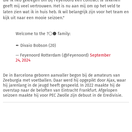
die ik heb gekregen om bij Feyenoord een contract te tekenen
geeft mij veel vertrouwen. Het is nu aan mij om op het veld te
laten zien wat ik in huis heb. Ik wil belangrijk zijn voor het team en
kijk uit naar een mooie seizoen."
Welcome to the ?⚪⚫ family:
✒ Divaio Bobson (20)
— Feyenoord Rotterdam (@Feyenoord)
September
24, 2024
De in Barcelona geboren aanvaller begon bij de amateurs van
Zeeburgia met voetballen. Daar werd hij opgepikt door Ajax, waar
hij jarenlang in de jeugd heeft gespeeld. In 2022 maakte hij de
overstap naar de beloften van Eintracht Frankfurt. Afgelopen
seizoen maakte hij voor PEC Zwolle zijn debuut in de Eredivisie.