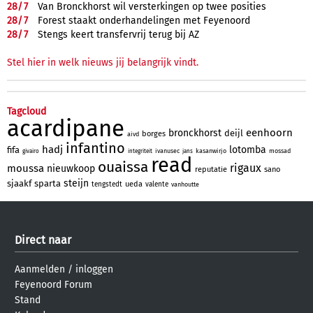
28/
7
Van Bronckhorst wil versterkingen op twee posities
28/
7
Forest staakt onderhandelingen met Feyenoord
28/
7
Stengs keert transfervrij terug bij AZ
Stel hier in welk nieuws jij belangrijk vindt.
Tagcloud
acardipane
eenhoorn
bronckhorst
deijl
borges
aivd
infantino
hadj
lotomba
fifa
ivanusec
kasanwirjo
mossad
givairo
integriteit
jans
read
ouaissa
rigaux
moussa
nieuwkoop
reputatie
sano
steijn
sjaakf
sparta
ueda
tengstedt
valente
vanhoutte
Direct naar
Aanmelden
/
inloggen
Feyenoord Forum
Stand