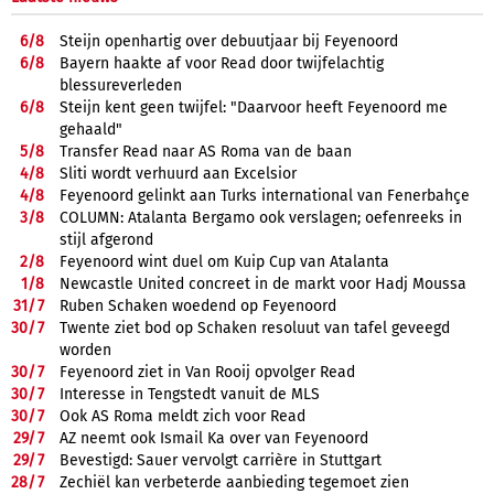
6/
8
Steijn openhartig over debuutjaar bij Feyenoord
6/
8
Bayern haakte af voor Read door twijfelachtig
blessureverleden
6/
8
Steijn kent geen twijfel: "Daarvoor heeft Feyenoord me
gehaald"
5/
8
Transfer Read naar AS Roma van de baan
4/
8
Sliti wordt verhuurd aan Excelsior
4/
8
Feyenoord gelinkt aan Turks international van Fenerbahçe
3/
8
COLUMN: Atalanta Bergamo ook verslagen; oefenreeks in
stijl afgerond
2/
8
Feyenoord wint duel om Kuip Cup van Atalanta
1/
8
Newcastle United concreet in de markt voor Hadj Moussa
31/
7
Ruben Schaken woedend op Feyenoord
30/
7
Twente ziet bod op Schaken resoluut van tafel geveegd
worden
30/
7
Feyenoord ziet in Van Rooij opvolger Read
30/
7
Interesse in Tengstedt vanuit de MLS
30/
7
Ook AS Roma meldt zich voor Read
29/
7
AZ neemt ook Ismail Ka over van Feyenoord
29/
7
Bevestigd: Sauer vervolgt carrière in Stuttgart
28/
7
Zechiël kan verbeterde aanbieding tegemoet zien