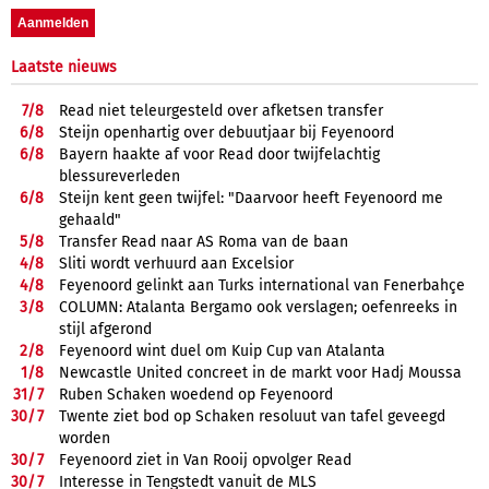
Laatste nieuws
7/
8
Read niet teleurgesteld over afketsen transfer
6/
8
Steijn openhartig over debuutjaar bij Feyenoord
6/
8
Bayern haakte af voor Read door twijfelachtig
blessureverleden
6/
8
Steijn kent geen twijfel: "Daarvoor heeft Feyenoord me
gehaald"
5/
8
Transfer Read naar AS Roma van de baan
4/
8
Sliti wordt verhuurd aan Excelsior
4/
8
Feyenoord gelinkt aan Turks international van Fenerbahçe
3/
8
COLUMN: Atalanta Bergamo ook verslagen; oefenreeks in
stijl afgerond
2/
8
Feyenoord wint duel om Kuip Cup van Atalanta
1/
8
Newcastle United concreet in de markt voor Hadj Moussa
31/
7
Ruben Schaken woedend op Feyenoord
30/
7
Twente ziet bod op Schaken resoluut van tafel geveegd
worden
30/
7
Feyenoord ziet in Van Rooij opvolger Read
30/
7
Interesse in Tengstedt vanuit de MLS