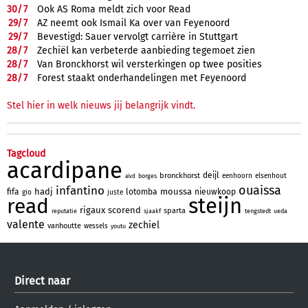
30/
7
Ook AS Roma meldt zich voor Read
29/
7
AZ neemt ook Ismail Ka over van Feyenoord
29/
7
Bevestigd: Sauer vervolgt carrière in Stuttgart
28/
7
Zechiël kan verbeterde aanbieding tegemoet zien
28/
7
Van Bronckhorst wil versterkingen op twee posities
28/
7
Forest staakt onderhandelingen met Feyenoord
Stel hier in welk nieuws jij belangrijk vindt.
Tagcloud
acardipane
deijl
bronckhorst
eenhoorn
elsenhout
borges
aivd
ouaissa
infantino
hadj
moussa
fifa
lotomba
nieuwkoop
gio
juste
steijn
read
rigaux
scorend
sparta
reputatie
sjaakf
tengstedt
ueda
valente
zechiel
vanhoutte
wessels
youtu
Direct naar