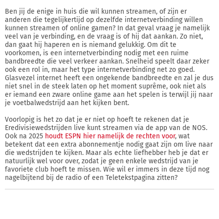
Ben jij de enige in huis die wil kunnen streamen, of zijn er
anderen die tegelijkertijd op dezelfde internetverbinding willen
kunnen streamen of online gamen? In dat geval vraag je namelijk
veel van je verbinding, en de vraag is of hij dat aankan. Zo niet,
dan gaat hij haperen en is niemand gelukkig. Om dit te
voorkomen, is een internetverbinding nodig met een ruime
bandbreedte die veel verkeer aankan. Snelheid speelt daar zeker
ook een rol in, maar het type internetverbinding net zo goed.
Glasvezel internet heeft een ongekende bandbreedte en zal je dus
niet snel in de steek laten op het moment suprême, ook niet als
er iemand een zware online game aan het spelen is terwijl jij naar
je voetbalwedstrijd aan het kijken bent.
Voorlopig is het zo dat je er niet op hoeft te rekenen dat je
Eredivisiewedstrijden live kunt streamen via de app van de NOS.
Ook na 2025
houdt ESPN hier namelijk de rechten voor
, wat
betekent dat een extra abonnementje nodig gaat zijn om live naar
die wedstrijden te kijken. Maar als echte liefhebber heb je dat er
natuurlijk wel voor over, zodat je geen enkele wedstrijd van je
favoriete club hoeft te missen. Wie wil er immers in deze tijd nog
nagelbijtend bij de radio of een Teletekstpagina zitten?