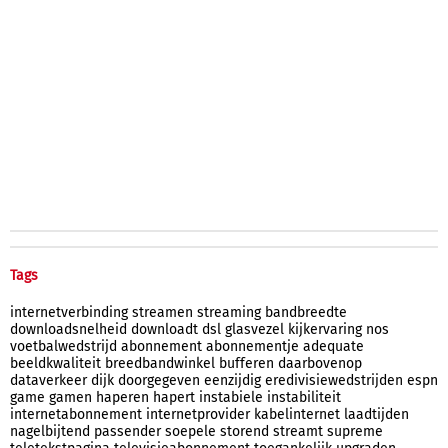
Tags
internetverbinding
streamen
streaming
bandbreedte
downloadsnelheid
downloadt
dsl
glasvezel
kijkervaring
nos
voetbalwedstrijd
abonnement
abonnementje
adequate
beeldkwaliteit
breedbandwinkel
bufferen
daarbovenop
dataverkeer
dijk
doorgegeven
eenzijdig
eredivisiewedstrijden
espn
game
gamen
haperen
hapert
instabiele
instabiliteit
internetabonnement
internetprovider
kabelinternet
laadtijden
nagelbijtend
passender
soepele
storend
streamt
supreme