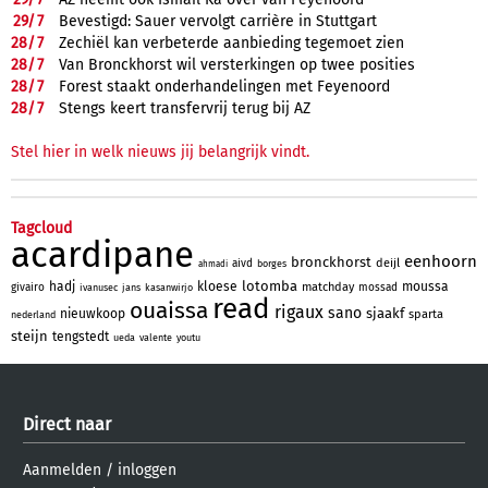
29/
7
Bevestigd: Sauer vervolgt carrière in Stuttgart
28/
7
Zechiël kan verbeterde aanbieding tegemoet zien
28/
7
Van Bronckhorst wil versterkingen op twee posities
28/
7
Forest staakt onderhandelingen met Feyenoord
28/
7
Stengs keert transfervrij terug bij AZ
Stel hier in welk nieuws jij belangrijk vindt.
Tagcloud
acardipane
eenhoorn
bronckhorst
deijl
aivd
borges
ahmadi
lotomba
hadj
kloese
moussa
matchday
givairo
mossad
ivanusec
jans
kasanwirjo
read
ouaissa
rigaux
sano
sjaakf
nieuwkoop
sparta
nederland
steijn
tengstedt
ueda
valente
youtu
Direct naar
Aanmelden
/
inloggen