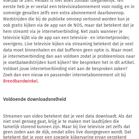
voetbal te zien. Helaas is niet alles zomaar toegankelijk. Ten
eerste heb je er veelal een televisieabonnement voor nodig, en in
sommige gevallen zelfs een extra abonnement daarbovenop.
Wedstrijden die bij de publieke omroep vertoond worden kun je
ook gratis kijken via de app van de NOS, maar dat betekent dat je
hem streamt via je internetverbinding. Net zoals wanneer je
televisie kijkt via de app van een televisie- en internetprovider,
overigens. Live televisie kijken via streaming betekent dat je veel
data moet binnenhalen en dat bufferen geen optie is. Waar moet
je internetverbinding dan aan voldoen zodat je probleemloos naar
je voetbalwedstrijden kunt kijken? We bespreken het in dit artikel.
Voldoet jouw internetverbinding niet aan de besproken zaken?
Zoek dan een nieuw en passender internetabonnement uit bij
Breedbandwinkel
.
Voldoende downloadsnelheid
Streamen van video betekent dat je veel data downloadt. Als dat
niet snel genoeg gaat, krijg je te maken met laadtijden die
tamelijk storend kunnen zijn. Maar bij live televisie zet zelfs dat
geen zoden aan de dijk, omdat alles live doorgegeven wordt. Dat
betekent dat je voor een soepele kijkervaring ervan verzekerd