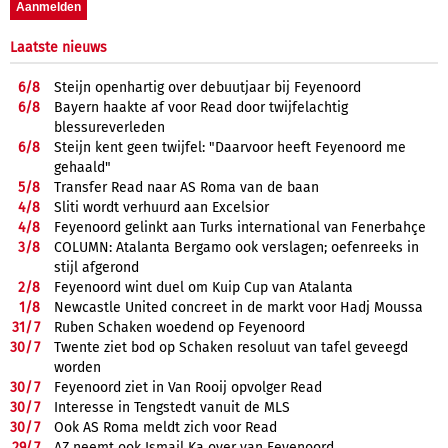
Laatste nieuws
6/
8
Steijn openhartig over debuutjaar bij Feyenoord
6/
8
Bayern haakte af voor Read door twijfelachtig
blessureverleden
6/
8
Steijn kent geen twijfel: "Daarvoor heeft Feyenoord me
gehaald"
5/
8
Transfer Read naar AS Roma van de baan
4/
8
Sliti wordt verhuurd aan Excelsior
4/
8
Feyenoord gelinkt aan Turks international van Fenerbahçe
3/
8
COLUMN: Atalanta Bergamo ook verslagen; oefenreeks in
stijl afgerond
2/
8
Feyenoord wint duel om Kuip Cup van Atalanta
1/
8
Newcastle United concreet in de markt voor Hadj Moussa
31/
7
Ruben Schaken woedend op Feyenoord
30/
7
Twente ziet bod op Schaken resoluut van tafel geveegd
worden
30/
7
Feyenoord ziet in Van Rooij opvolger Read
30/
7
Interesse in Tengstedt vanuit de MLS
30/
7
Ook AS Roma meldt zich voor Read
29/
7
AZ neemt ook Ismail Ka over van Feyenoord