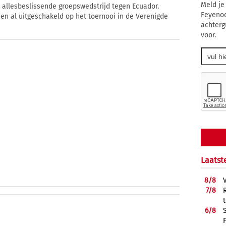
Meld je
allesbeslissende groepswedstrijd tegen Ecuador.
Feyenoo
den al uitgeschakeld op het toernooi in de Verenigde
achterg
voor.
Laatst
8/
8
7/
8
6/
8