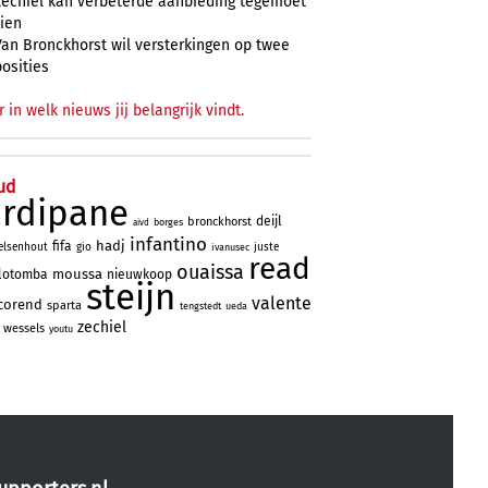
Zechiël kan verbeterde aanbieding tegemoet
zien
Van Bronckhorst wil versterkingen op twee
posities
r in welk nieuws jij belangrijk vindt.
ud
ardipane
deijl
bronckhorst
borges
aivd
infantino
hadj
fifa
elsenhout
gio
juste
ivanusec
read
ouaissa
moussa
lotomba
nieuwkoop
steijn
valente
corend
sparta
tengstedt
ueda
zechiel
wessels
youtu