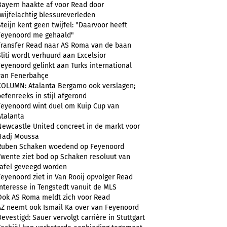
Bayern haakte af voor Read door
twijfelachtig blessureverleden
Steijn kent geen twijfel: "Daarvoor heeft
Feyenoord me gehaald"
Transfer Read naar AS Roma van de baan
Sliti wordt verhuurd aan Excelsior
Feyenoord gelinkt aan Turks international
van Fenerbahçe
COLUMN: Atalanta Bergamo ook verslagen;
oefenreeks in stijl afgerond
Feyenoord wint duel om Kuip Cup van
Atalanta
Newcastle United concreet in de markt voor
Hadj Moussa
Ruben Schaken woedend op Feyenoord
Twente ziet bod op Schaken resoluut van
tafel geveegd worden
Feyenoord ziet in Van Rooij opvolger Read
Interesse in Tengstedt vanuit de MLS
Ook AS Roma meldt zich voor Read
AZ neemt ook Ismail Ka over van Feyenoord
Bevestigd: Sauer vervolgt carrière in Stuttgart