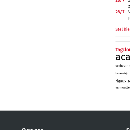
28/
7
28/
7
Stel hie
Tagclo
ac
eenhoorn
kasanwirjo
rigaux
s
vanhoutte