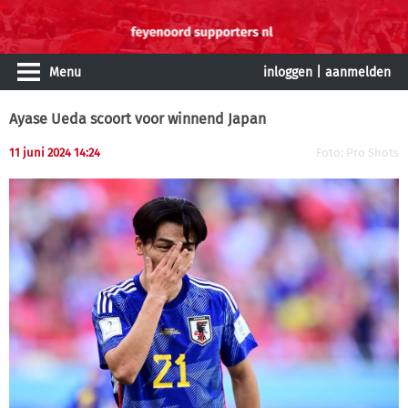
Menu
inloggen
|
aanmelden
Ayase Ueda scoort voor winnend Japan
11 juni 2024 14:24
Foto: Pro Shots