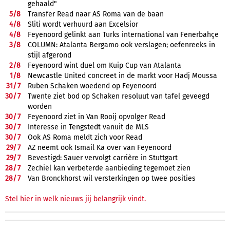
gehaald"
5/
8
Transfer Read naar AS Roma van de baan
4/
8
Sliti wordt verhuurd aan Excelsior
4/
8
Feyenoord gelinkt aan Turks international van Fenerbahçe
3/
8
COLUMN: Atalanta Bergamo ook verslagen; oefenreeks in
stijl afgerond
2/
8
Feyenoord wint duel om Kuip Cup van Atalanta
1/
8
Newcastle United concreet in de markt voor Hadj Moussa
31/
7
Ruben Schaken woedend op Feyenoord
30/
7
Twente ziet bod op Schaken resoluut van tafel geveegd
worden
30/
7
Feyenoord ziet in Van Rooij opvolger Read
30/
7
Interesse in Tengstedt vanuit de MLS
30/
7
Ook AS Roma meldt zich voor Read
29/
7
AZ neemt ook Ismail Ka over van Feyenoord
29/
7
Bevestigd: Sauer vervolgt carrière in Stuttgart
28/
7
Zechiël kan verbeterde aanbieding tegemoet zien
28/
7
Van Bronckhorst wil versterkingen op twee posities
Stel hier in welk nieuws jij belangrijk vindt.