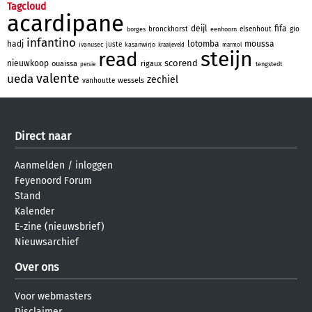
Tagcloud
acardipane
deijl
fifa
bronckhorst
elsenhout
gio
borges
eenhoorn
infantino
hadj
lotomba
moussa
juste
ivanusec
kasanwirjo
kraaijeveld
marmol
steijn
read
scorend
nieuwkoop
ouaissa
rigaux
tengstedt
persie
valente
ueda
zechiel
wessels
vanhoutte
Direct naar
Aanmelden
/
inloggen
Feyenoord Forum
Stand
Kalender
E-zine (nieuwsbrief)
Nieuwsarchief
Over ons
Voor webmasters
Disclaimer