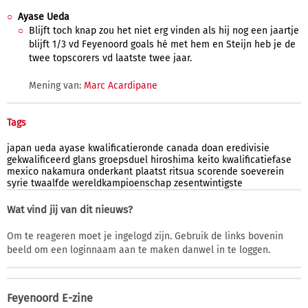
Ayase Ueda
Blijft toch knap zou het niet erg vinden als hij nog een jaartje
blijft 1/3 vd Feyenoord goals hé met hem en Steijn heb je de
twee topscorers vd laatste twee jaar.
Mening van:
Marc Acardipane
Tags
japan
ueda
ayase
kwalificatieronde
canada
doan
eredivisie
gekwalificeerd
glans
groepsduel
hiroshima
keito
kwalificatiefase
mexico
nakamura
onderkant
plaatst
ritsua
scorende
soeverein
syrie
twaalfde
wereldkampioenschap
zesentwintigste
Wat vind jij van dit nieuws?
Om te reageren moet je ingelogd zijn. Gebruik de links bovenin
beeld om een loginnaam aan te maken danwel in te loggen.
Feyenoord E-zine