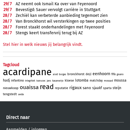
29/
7
AZ neemt ook Ismail Ka over van Feyenoord
29/
7
Bevestigd: Sauer vervolgt carrière in Stuttgart
28/
7
Zechiël kan verbeterde aanbieding tegemoet zien
28/
7
Van Bronckhorst wil versterkingen op twee posities
28/
7
Forest staakt onderhandelingen met Feyenoord
28/
7
Stengs keert transfervrij terug bij AZ
Stel hier in welk nieuws jij belangrijk vindt.
Tagcloud
acardipane
eenhoorn
bronckhorst
deijl
fifa
aivd
borges
givairo
hadj
lotomba
moussa
infantino
kloese
matchday
mossad
integriteit
ivanusec
jans
kasanwirjo
read
ouaissa
rigaux
sano
sjaakf
steijn
nieuwkoop
reputatie
sparta
tengstedt
ueda
Direct naar
Aanmelden
/
inloggen