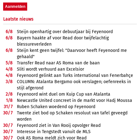
Laatste nieuws
6/
8
Steijn openhartig over debuutjaar bij Feyenoord
6/
8
Bayern haakte af voor Read door twijfelachtig
blessureverleden
6/
8
Steijn kent geen twijfel: "Daarvoor heeft Feyenoord me
gehaald"
5/
8
Transfer Read naar AS Roma van de baan
4/
8
Sliti wordt verhuurd aan Excelsior
4/
8
Feyenoord gelinkt aan Turks international van Fenerbahçe
3/
8
COLUMN: Atalanta Bergamo ook verslagen; oefenreeks in
stijl afgerond
2/
8
Feyenoord wint duel om Kuip Cup van Atalanta
1/
8
Newcastle United concreet in de markt voor Hadj Moussa
31/
7
Ruben Schaken woedend op Feyenoord
30/
7
Twente ziet bod op Schaken resoluut van tafel geveegd
worden
30/
7
Feyenoord ziet in Van Rooij opvolger Read
30/
7
Interesse in Tengstedt vanuit de MLS
30/
7
Ook AS Roma meldt zich voor Read