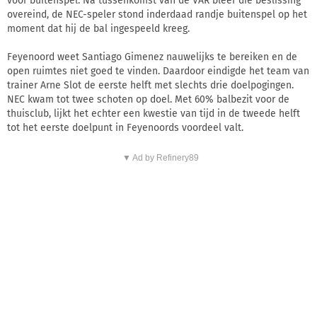
voor buitenspel. Na tussenkomst van de VAR bleef die beslissing
overeind, de NEC-speler stond inderdaad randje buitenspel op het
moment dat hij de bal ingespeeld kreeg.
Feyenoord weet Santiago Gimenez nauwelijks te bereiken en de
open ruimtes niet goed te vinden. Daardoor eindigde het team van
trainer Arne Slot de eerste helft met slechts drie doelpogingen.
NEC kwam tot twee schoten op doel. Met 60% balbezit voor de
thuisclub, lijkt het echter een kwestie van tijd in de tweede helft
tot het eerste doelpunt in Feyenoords voordeel valt.
▼ Ad by Refinery89