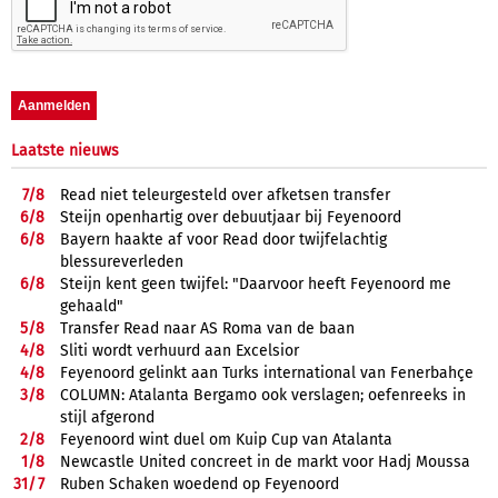
Laatste nieuws
7/
8
Read niet teleurgesteld over afketsen transfer
6/
8
Steijn openhartig over debuutjaar bij Feyenoord
6/
8
Bayern haakte af voor Read door twijfelachtig
blessureverleden
6/
8
Steijn kent geen twijfel: "Daarvoor heeft Feyenoord me
gehaald"
5/
8
Transfer Read naar AS Roma van de baan
4/
8
Sliti wordt verhuurd aan Excelsior
4/
8
Feyenoord gelinkt aan Turks international van Fenerbahçe
3/
8
COLUMN: Atalanta Bergamo ook verslagen; oefenreeks in
stijl afgerond
2/
8
Feyenoord wint duel om Kuip Cup van Atalanta
1/
8
Newcastle United concreet in de markt voor Hadj Moussa
31/
7
Ruben Schaken woedend op Feyenoord