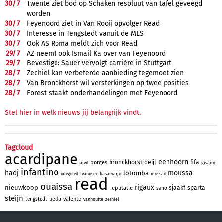
30/
7
Twente ziet bod op Schaken resoluut van tafel geveegd
worden
30/
7
Feyenoord ziet in Van Rooij opvolger Read
30/
7
Interesse in Tengstedt vanuit de MLS
30/
7
Ook AS Roma meldt zich voor Read
29/
7
AZ neemt ook Ismail Ka over van Feyenoord
29/
7
Bevestigd: Sauer vervolgt carrière in Stuttgart
28/
7
Zechiël kan verbeterde aanbieding tegemoet zien
28/
7
Van Bronckhorst wil versterkingen op twee posities
28/
7
Forest staakt onderhandelingen met Feyenoord
Stel hier in welk nieuws jij belangrijk vindt.
Tagcloud
acardipane
eenhoorn
bronckhorst
deijl
fifa
borges
aivd
givairo
infantino
hadj
moussa
lotomba
ivanusec
kasanwirjo
mossad
integriteit
read
ouaissa
rigaux
nieuwkoop
sjaakf
sparta
reputatie
sano
steijn
ueda
valente
tengstedt
vanhoutte
zechiel